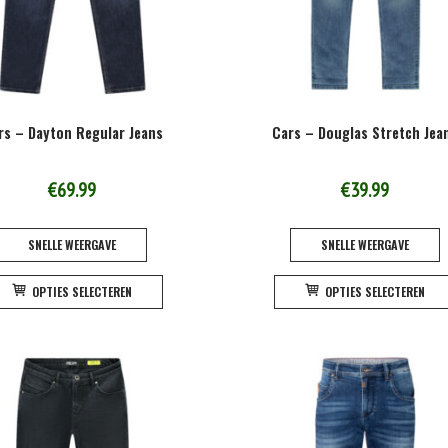
rs – Dayton Regular Jeans
Cars – Douglas Stretch Jea
€
69.99
€
39.99
SNELLE WEERGAVE
SNELLE WEERGAVE
Dit
OPTIES SELECTEREN
OPTIES SELECTEREN
product
heeft
meerdere
variaties.
Deze
optie
kan