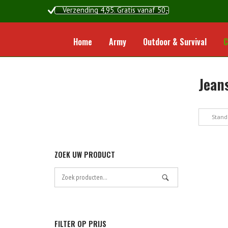
Ga
Verzending 4,95. Gratis vanaf 50,-
naar
de
inhoud
Home
Army
Outdoor & Survival
C
Jean
Stand
ZOEK UW PRODUCT
Zoek
naar:
FILTER OP PRIJS