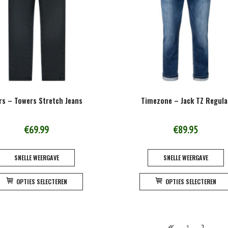
gekozen
worden
op
de
productpagina
rs – Towers Stretch Jeans
Timezone – Jack TZ Regula
€
69.99
€
89.95
SNELLE WEERGAVE
SNELLE WEERGAVE
Dit
OPTIES SELECTEREN
OPTIES SELECTEREN
product
heeft
meerdere
variaties.
1
2