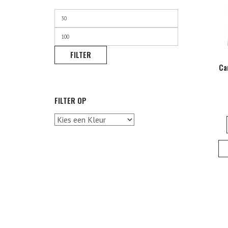
Min.
prijs
Max.
prijs
FILTER
Ca
FILTER OP