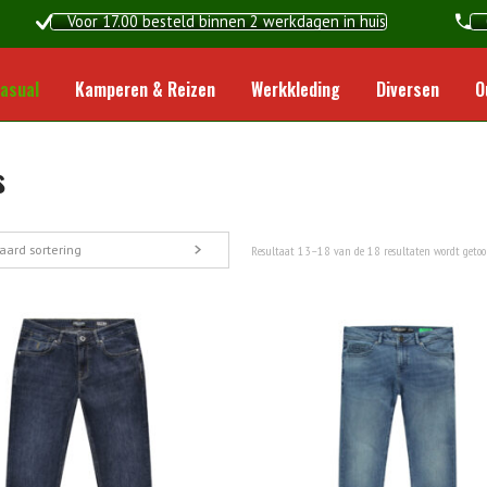
Voor 17.00 besteld binnen 2 werkdagen in huis
Home
asual
Kamperen & Reizen
Werkkleding
Diversen
O
s
aard sortering
Resultaat 13–18 van de 18 resultaten wordt geto