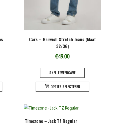
ns
Cars – Harwich Stretch Jeans (Maat
32/36)
€
49.00
SNELLE WEERGAVE
Dit
Dit
OPTIES SELECTEREN
product
product
heeft
heeft
meerdere
meerdere
variaties.
variaties.
Deze
Deze
Timezone – Jack TZ Regular
optie
optie
kan
kan