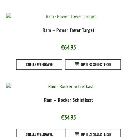
Ram – Power Tower Target
€
64.95
Dit
SNELLE WEERGAVE
OPTIES SELECTEREN
product
heeft
meerde
variatie
Deze
Ram – Rocker Schietkast
optie
kan
gekoze
€
34.95
worden
Dit
op
SNELLE WEERGAVE
OPTIES SELECTEREN
product
de