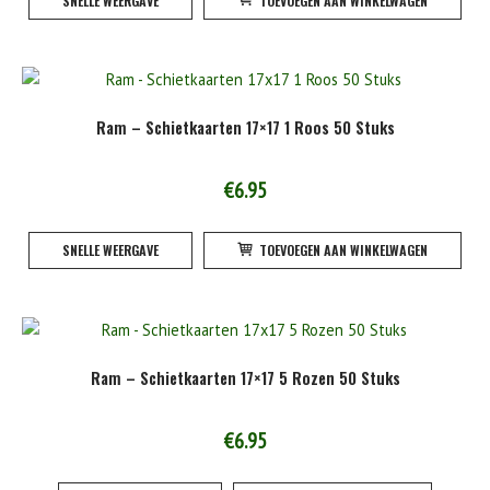
SNELLE WEERGAVE
TOEVOEGEN AAN WINKELWAGEN
Ram – Schietkaarten 17×17 1 Roos 50 Stuks
€
6.95
SNELLE WEERGAVE
TOEVOEGEN AAN WINKELWAGEN
Ram – Schietkaarten 17×17 5 Rozen 50 Stuks
€
6.95
Dit