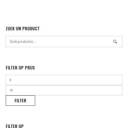
op
de
product
ZOEK UW PRODUCT
Zoek
naar:
FILTER OP PRIJS
Min.
prijs
Max.
prijs
FILTER
FILTER OP