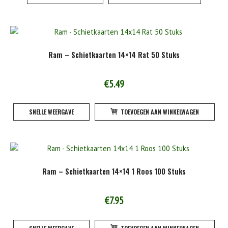
heeft
product
meerde
variatie
Deze
Ram – Schietkaarten 14×14 Rat 50 Stuks
optie
kan
gekoze
€
5.49
worden
op
SNELLE WEERGAVE
TOEVOEGEN AAN WINKELWAGEN
de
product
Ram – Schietkaarten 14×14 1 Roos 100 Stuks
€
7.95