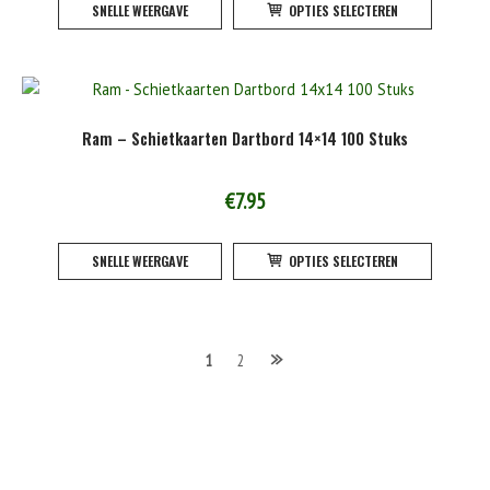
SNELLE WEERGAVE
OPTIES SELECTEREN
product
heeft
meerde
variatie
Deze
Ram – Schietkaarten Dartbord 14×14 100 Stuks
optie
kan
gekoze
€
7.95
worden
Dit
op
SNELLE WEERGAVE
OPTIES SELECTEREN
product
de
heeft
product
meerde
variatie
Berichten
1
2
Deze
optie
navigatie
kan
gekoze
worden