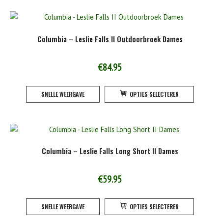
meerde
variatie
Deze
Columbia – Leslie Falls II Outdoorbroek Dames
optie
kan
gekoze
€
84.95
worden
Dit
op
SNELLE WEERGAVE
OPTIES SELECTEREN
product
de
heeft
product
meerde
variatie
Deze
Columbia – Leslie Falls Long Short II Dames
optie
kan
gekoze
€
59.95
worden
Dit
op
SNELLE WEERGAVE
OPTIES SELECTEREN
product
de
heeft