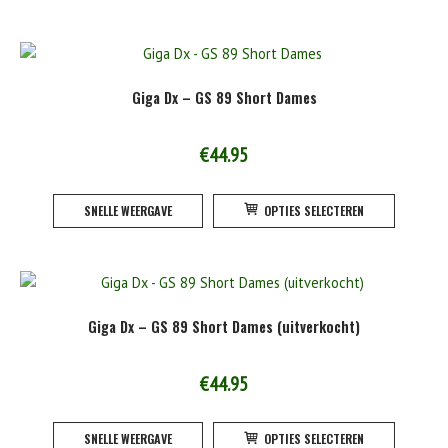
heeft
product
meerde
variatie
Deze
Giga Dx – GS 89 Short Dames
optie
kan
gekoze
€
44.95
worden
Dit
op
SNELLE WEERGAVE
OPTIES SELECTEREN
product
de
heeft
product
meerde
variatie
Deze
Giga Dx – GS 89 Short Dames (uitverkocht)
optie
kan
gekoze
€
44.95
worden
Dit
op
SNELLE WEERGAVE
OPTIES SELECTEREN
product
de