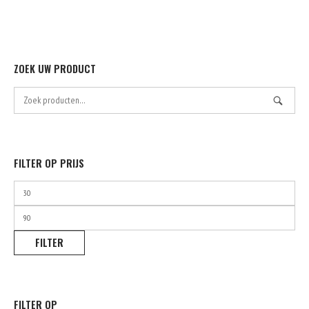
op
de
product
ZOEK UW PRODUCT
Zoek
naar:
FILTER OP PRIJS
Min.
prijs
Max.
prijs
FILTER
FILTER OP