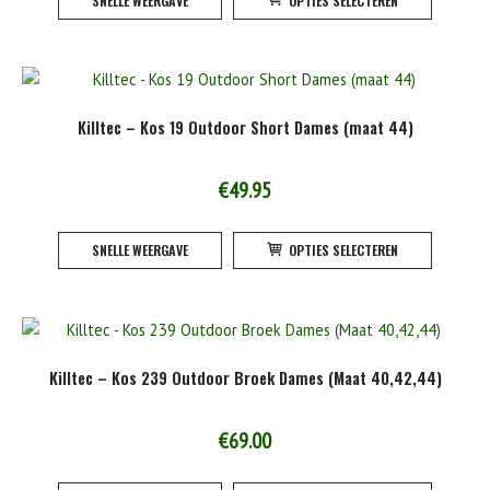
SNELLE WEERGAVE
OPTIES SELECTEREN
product
de
heeft
product
meerde
variatie
Deze
Killtec – Kos 19 Outdoor Short Dames (maat 44)
optie
kan
gekoze
€
49.95
worden
Dit
op
SNELLE WEERGAVE
OPTIES SELECTEREN
product
de
heeft
product
meerde
variatie
Deze
Killtec – Kos 239 Outdoor Broek Dames (Maat 40,42,44)
optie
kan
gekoze
€
69.00
worden
Dit
op