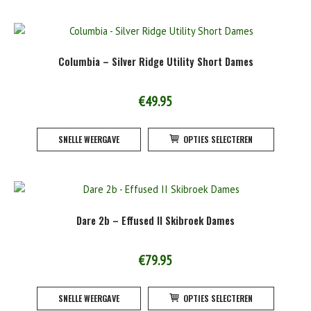
product
meerde
variatie
Deze
Columbia – Silver Ridge Utility Short Dames
optie
kan
gekoze
€
49.95
worden
Dit
op
SNELLE WEERGAVE
OPTIES SELECTEREN
product
de
heeft
product
meerde
variatie
Deze
Dare 2b – Effused II Skibroek Dames
optie
kan
gekoze
€
79.95
worden
Dit
op
SNELLE WEERGAVE
OPTIES SELECTEREN
product
de