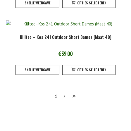
SNELLE WEERGAVE
OPTIES SELECTEREN
product
de
heeft
product
meerde
variatie
Deze
Killtec – Kos 241 Outdoor Short Dames (Maat 40)
optie
kan
gekoze
€
39.00
worden
Dit
op
SNELLE WEERGAVE
OPTIES SELECTEREN
product
de
heeft
product
meerde
variatie
Berichten
1
2
Deze
optie
navigatie
kan
gekoze
worden