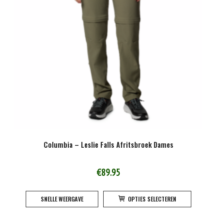
Columbia – Leslie Falls Afritsbroek Dames
€
89.95
Dit
SNELLE WEERGAVE
OPTIES SELECTEREN
product
heeft