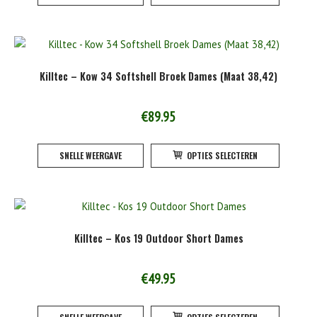
heeft
product
meerde
variatie
Deze
Killtec – Kow 34 Softshell Broek Dames (Maat 38,42)
optie
kan
gekoze
€
89.95
worden
Dit
op
SNELLE WEERGAVE
OPTIES SELECTEREN
product
de
heeft
product
meerde
variatie
Deze
Killtec – Kos 19 Outdoor Short Dames
optie
kan
gekoze
€
49.95
worden
Dit
op