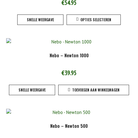
gekoze
€
54.95
worden
Dit
op
SNELLE WEERGAVE
OPTIES SELECTEREN
product
de
heeft
product
meerde
variaties
Deze
Nebo – Newton 1000
optie
kan
gekoze
€
39.95
worden
op
SNELLE WEERGAVE
TOEVOEGEN AAN WINKELWAGEN
de
product
Nebo – Newton 500