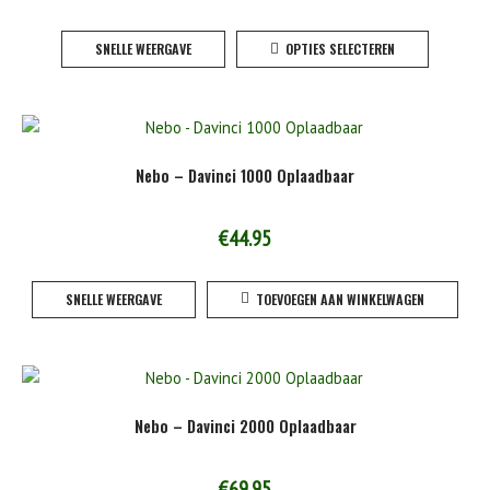
worden
Dit
op
SNELLE WEERGAVE
OPTIES SELECTEREN
product
de
heeft
product
meerde
variaties
Deze
Nebo – Davinci 1000 Oplaadbaar
optie
kan
gekoze
€
44.95
worden
op
SNELLE WEERGAVE
TOEVOEGEN AAN WINKELWAGEN
de
product
Nebo – Davinci 2000 Oplaadbaar
€
69.95