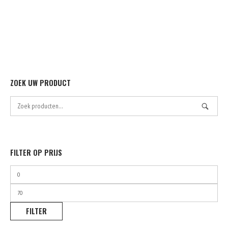
ZOEK UW PRODUCT
Zoek
naar:
FILTER OP PRIJS
Min.
prijs
Max.
prijs
FILTER