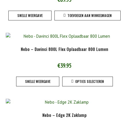
SNELLE WEERGAVE
TOEVOEGEN AAN WINKELWAGEN
Nebo – Davinci 800L Flex Oplaadbaar 800 Lumen
€
39.95
Dit
SNELLE WEERGAVE
OPTIES SELECTEREN
product
heeft
meerde
variaties
Deze
Nebo – Edge 2K Zaklamp
optie
kan