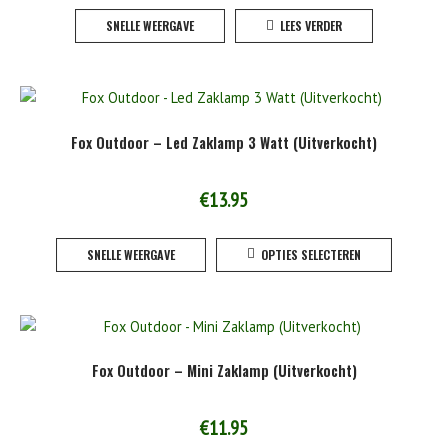
SNELLE WEERGAVE
LEES VERDER
Fox Outdoor – Led Zaklamp 3 Watt (Uitverkocht)
€
13.95
Dit
SNELLE WEERGAVE
OPTIES SELECTEREN
product
heeft
meerde
variaties
Deze
Fox Outdoor – Mini Zaklamp (Uitverkocht)
optie
kan
gekoze
€
11.95
worden