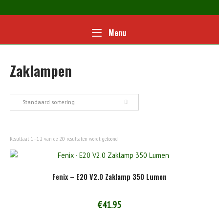
Ga
naar
de
Home
Menu
Menu
inhoud
Zaklampen
Standaard sortering
Resultaat 1–12 van de 20 resultaten wordt getoond
Fenix – E20 V2.0 Zaklamp 350 Lumen
€
41.95