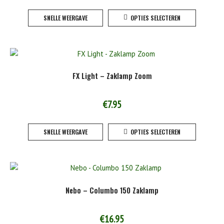
Dit
op
SNELLE WEERGAVE
OPTIES SELECTEREN
product
de
heeft
product
meerde
variaties
Deze
FX Light – Zaklamp Zoom
optie
kan
gekoze
€
7.95
worden
Dit
op
SNELLE WEERGAVE
OPTIES SELECTEREN
product
de
heeft
product
meerde
variaties
Deze
Nebo – Columbo 150 Zaklamp
optie
kan
gekoze
€
16.95