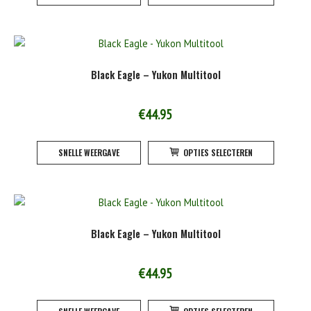
heeft
product
meerde
variatie
Deze
Black Eagle – Yukon Multitool
optie
kan
gekoze
€
44.95
worden
Dit
op
SNELLE WEERGAVE
OPTIES SELECTEREN
product
de
heeft
product
meerde
variatie
Deze
Black Eagle – Yukon Multitool
optie
kan
gekoze
€
44.95
worden
Dit
op