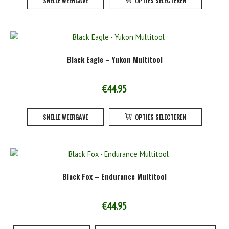
SNELLE WEERGAVE
OPTIES SELECTEREN
product
de
heeft
product
meerde
variatie
Deze
Black Eagle – Yukon Multitool
optie
kan
gekoze
€
44.95
worden
Dit
op
SNELLE WEERGAVE
OPTIES SELECTEREN
product
de
heeft
product
meerde
variatie
Deze
Black Fox – Endurance Multitool
optie
kan
gekoze
€
44.95
worden
op