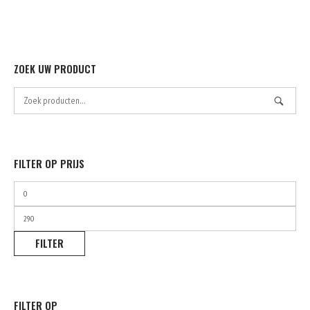
ZOEK UW PRODUCT
Zoek
naar:
FILTER OP PRIJS
Min.
prijs
Max.
prijs
FILTER
FILTER OP