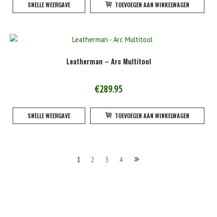
SNELLE WEERGAVE
TOEVOEGEN AAN WINKELWAGEN
de
product
Leatherman – Arc Multitool
€
289.95
SNELLE WEERGAVE
TOEVOEGEN AAN WINKELWAGEN
Berichten
1
2
3
4
navigatie