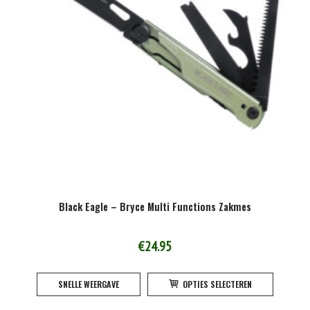
Black Eagle – Bryce Multi Functions Zakmes
€
24.95
Dit
SNELLE WEERGAVE
OPTIES SELECTEREN
product
heeft