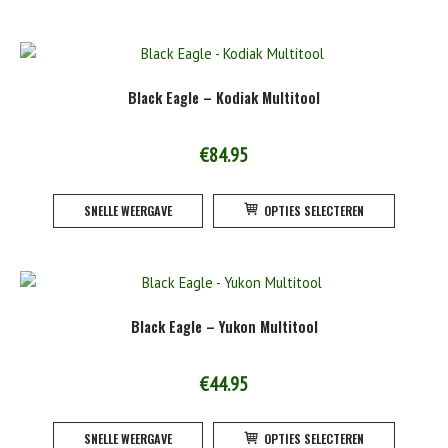
heeft
product
meerde
variatie
Deze
Black Eagle – Kodiak Multitool
optie
kan
gekoze
€
84.95
worden
Dit
op
SNELLE WEERGAVE
OPTIES SELECTEREN
product
de
heeft
product
meerde
variatie
Deze
Black Eagle – Yukon Multitool
optie
kan
gekoze
€
44.95
worden
Dit
op
SNELLE WEERGAVE
OPTIES SELECTEREN
product
de