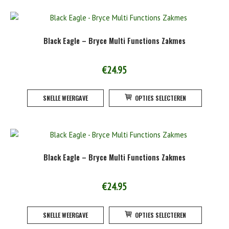
meerde
variatie
Deze
Black Eagle – Bryce Multi Functions Zakmes
optie
kan
gekoze
€
24.95
worden
Dit
op
SNELLE WEERGAVE
OPTIES SELECTEREN
product
de
heeft
product
meerde
variatie
Deze
Black Eagle – Bryce Multi Functions Zakmes
optie
kan
gekoze
€
24.95
worden
Dit
op
SNELLE WEERGAVE
OPTIES SELECTEREN
product
de
heeft