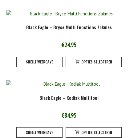
product
meerde
variatie
Deze
Black Eagle – Bryce Multi Functions Zakmes
optie
kan
gekoze
€
24.95
worden
Dit
op
SNELLE WEERGAVE
OPTIES SELECTEREN
product
de
heeft
product
meerde
variatie
Deze
Black Eagle – Kodiak Multitool
optie
kan
gekoze
€
84.95
worden
Dit
op
SNELLE WEERGAVE
OPTIES SELECTEREN
product
de