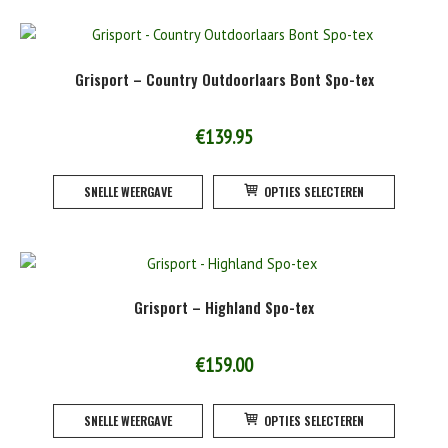
meerde
variatie
Deze
Grisport – Country Outdoorlaars Bont Spo-tex
optie
kan
gekoze
€
139.95
worden
Dit
op
SNELLE WEERGAVE
OPTIES SELECTEREN
product
de
heeft
product
meerde
variatie
Deze
Grisport – Highland Spo-tex
optie
kan
gekoze
€
159.00
worden
Dit
op
SNELLE WEERGAVE
OPTIES SELECTEREN
product
de
heeft