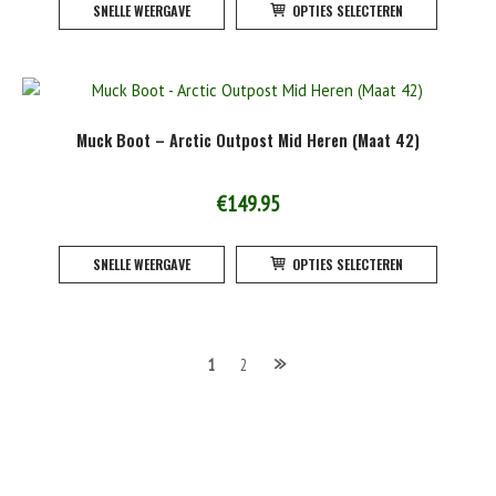
SNELLE WEERGAVE
OPTIES SELECTEREN
product
de
heeft
product
meerde
variatie
Deze
Muck Boot – Arctic Outpost Mid Heren (Maat 42)
optie
kan
gekoze
€
149.95
worden
Dit
op
SNELLE WEERGAVE
OPTIES SELECTEREN
product
de
heeft
product
meerde
variatie
Berichten
1
2
Deze
optie
navigatie
kan
gekoze
worden