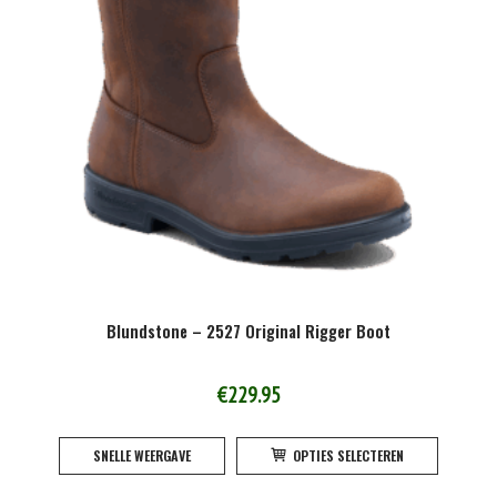
Blundstone – 2527 Original Rigger Boot
€
229.95
Dit
SNELLE WEERGAVE
OPTIES SELECTEREN
product
heeft