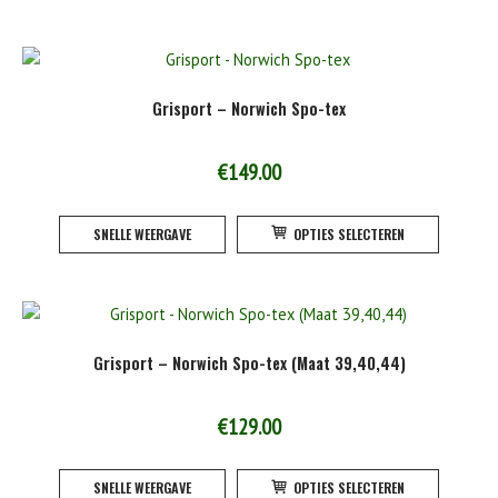
heeft
product
meerde
variatie
Deze
Grisport – Norwich Spo-tex
optie
kan
gekoze
€
149.00
worden
Dit
op
SNELLE WEERGAVE
OPTIES SELECTEREN
product
de
heeft
product
meerde
variatie
Deze
Grisport – Norwich Spo-tex (Maat 39,40,44)
optie
kan
gekoze
€
129.00
worden
Dit
op
SNELLE WEERGAVE
OPTIES SELECTEREN
product
de