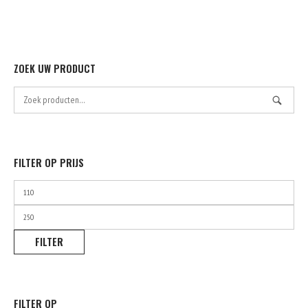
op
de
product
ZOEK UW PRODUCT
Zoek
naar:
FILTER OP PRIJS
Min.
prijs
Max.
prijs
FILTER
FILTER OP