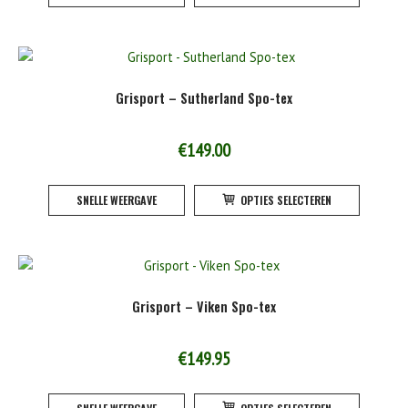
heeft
product
meerde
variatie
Deze
Grisport – Sutherland Spo-tex
optie
kan
gekoze
€
149.00
worden
Dit
op
SNELLE WEERGAVE
OPTIES SELECTEREN
product
de
heeft
product
meerde
variatie
Deze
Grisport – Viken Spo-tex
optie
kan
gekoze
€
149.95
worden
Dit
op