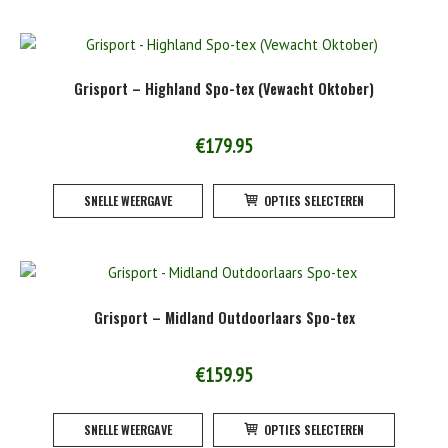
product
meerde
variatie
Deze
Grisport – Highland Spo-tex (Vewacht Oktober)
optie
kan
gekoze
€
179.95
worden
Dit
op
SNELLE WEERGAVE
OPTIES SELECTEREN
product
de
heeft
product
meerde
variatie
Deze
Grisport – Midland Outdoorlaars Spo-tex
optie
kan
gekoze
€
159.95
worden
Dit
op
SNELLE WEERGAVE
OPTIES SELECTEREN
product
de