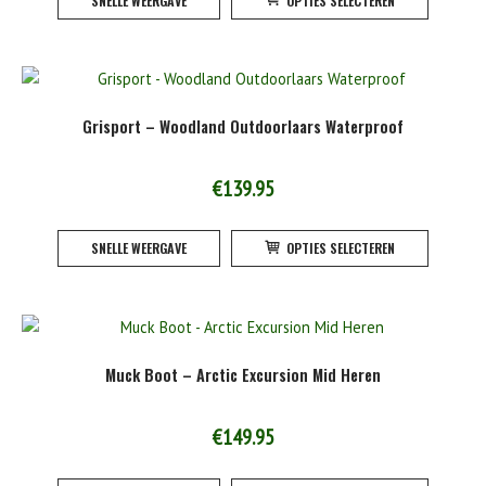
SNELLE WEERGAVE
OPTIES SELECTEREN
product
de
heeft
product
meerde
variatie
Deze
Grisport – Woodland Outdoorlaars Waterproof
optie
kan
gekoze
€
139.95
worden
Dit
op
SNELLE WEERGAVE
OPTIES SELECTEREN
product
de
heeft
product
meerde
variatie
Deze
Muck Boot – Arctic Excursion Mid Heren
optie
kan
gekoze
€
149.95
worden
Dit
op