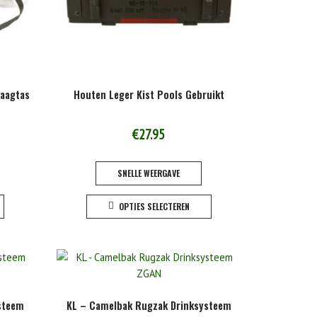
aagtas
Houten Leger Kist Pools Gebruikt
€
27.95
SNELLE WEERGAVE
Dit
Dit
OPTIES SELECTEREN
product
product
heeft
heeft
meerdere
meerdere
variaties.
variaties.
Deze
Deze
optie
optie
steem
KL – Camelbak Rugzak Drinksysteem
kan
kan