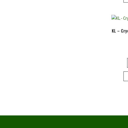
KL – Cry
Beric
navig