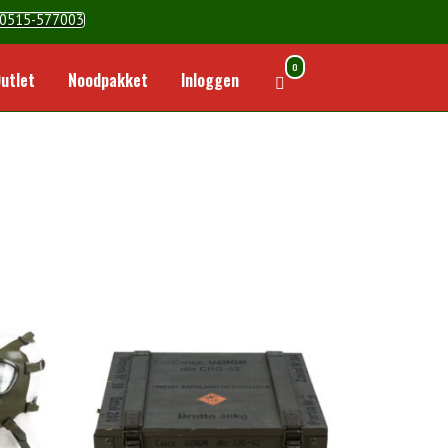
0515-577003
0
Winkelwagen
utlet
Noodpakket
Inloggen
bekijken