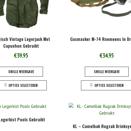
isch Vintage Legerjack Met
Gasmasker M-74 Roemeens In Dr
Capuchon Gebruikt
€
39.95
€
34.95
SNELLE WEERGAVE
SNELLE WEERGAVE
Dit
OPTIES SELECTEREN
OPTIES SELECTEREN
product
heeft
meerdere
variaties.
Deze
egerkist Pools Gebruikt
optie
KL – Camelbak Rugzak Drinksy
kan