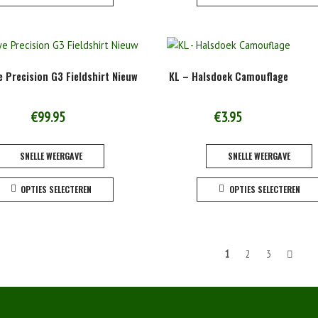
heeft
meerdere
variaties.
Deze
e Precision G3 Fieldshirt Nieuw
KL – Halsdoek Camouflage
optie
kan
gekozen
€
99.95
€
3.95
worden
op
SNELLE WEERGAVE
SNELLE WEERGAVE
de
Dit
productpagina
OPTIES SELECTEREN
OPTIES SELECTEREN
product
heeft
meerdere
variaties.
hten
1
2
3
Deze
optie
atie
kan
gekozen