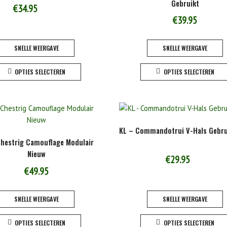
Gebruikt
gekozen
€
34.95
worden
€
39.95
op
de
SNELLE WEERGAVE
SNELLE WEERGAVE
productpagina
Dit
OPTIES SELECTEREN
OPTIES SELECTEREN
product
heeft
meerdere
variaties.
Deze
KL – Commandotrui V-Hals Gebru
optie
Chestrig Camouflage Modulair
kan
Nieuw
gekozen
€
29.95
worden
€
49.95
op
de
SNELLE WEERGAVE
SNELLE WEERGAVE
productpagina
Dit
OPTIES SELECTEREN
OPTIES SELECTEREN
product