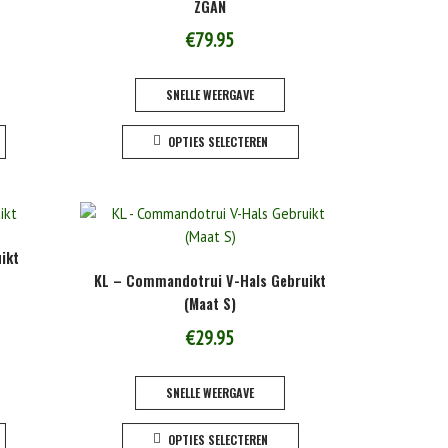
ZGAN
gekozen
gekozen
worden
worden
€
79.95
op
op
de
de
SNELLE WEERGAVE
productpagina
productpagina
Dit
Dit
OPTIES SELECTEREN
product
product
heeft
heeft
meerdere
meerdere
variaties.
variaties.
Deze
Deze
ikt
optie
optie
KL – Commandotrui V-Hals Gebruikt
kan
kan
(Maat S)
gekozen
gekozen
worden
worden
€
29.95
op
op
de
de
SNELLE WEERGAVE
productpagina
productpagina
Dit
Dit
OPTIES SELECTEREN
product
product