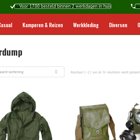
Voor 17.00 besteld binnen 2 werkdagen in huis
Home
Casual
Kamperen & Reizen
Werkkleding
Diversen
O
rdump
aard sortering
Resultaat 1–12 van de 34 resultaten wordt getoond