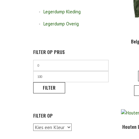
Legerdump Kleding
Legerdump Overig
Belg
FILTER OP PRIJS
Min.
prijs
Max.
prijs
FILTER
FILTER OP
Houten L