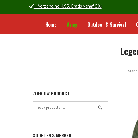
Ga
Verzending 4,95. Gratis vanaf 50,-
naar
de
Home
Army
Outdoor & Survival
inhoud
Lege
Stand
ZOEK UW PRODUCT
Zoek
naar:
SOORTEN & MERKEN