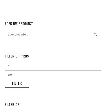
ZOEK UW PRODUCT
Zoek
naar:
FILTER OP PRIJS
Min.
prijs
Max.
prijs
FILTER
FILTER OP