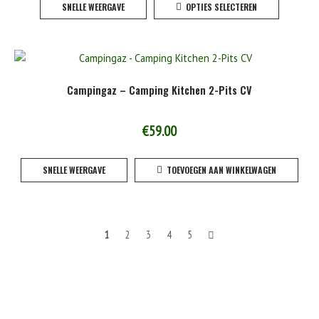
SNELLE WEERGAVE
OPTIES SELECTEREN
product
heeft
meerde
variaties
Deze
Campingaz – Camping Kitchen 2-Pits CV
optie
kan
gekoze
€
59.00
worden
op
SNELLE WEERGAVE
TOEVOEGEN AAN WINKELWAGEN
de
product
Berichten
1
2
3
4
5
navigatie