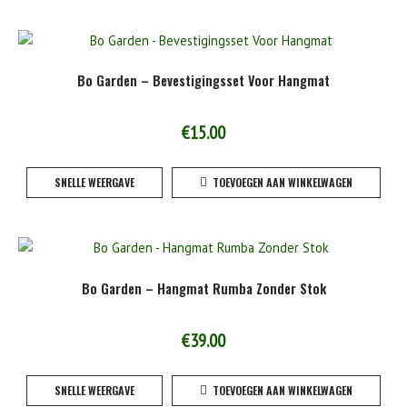
meerde
variaties
Deze
Bo Garden – Bevestigingsset Voor Hangmat
optie
kan
gekoze
€
15.00
worden
op
SNELLE WEERGAVE
TOEVOEGEN AAN WINKELWAGEN
de
product
Bo Garden – Hangmat Rumba Zonder Stok
€
39.00
SNELLE WEERGAVE
TOEVOEGEN AAN WINKELWAGEN