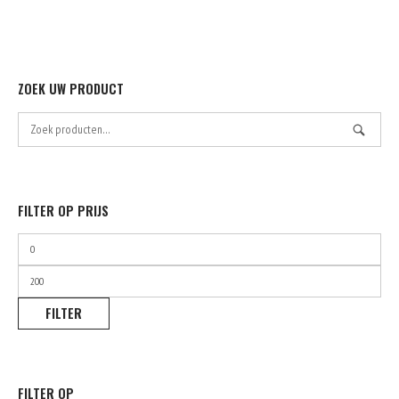
ZOEK UW PRODUCT
Zoek
naar:
FILTER OP PRIJS
Min.
prijs
Max.
prijs
FILTER
FILTER OP