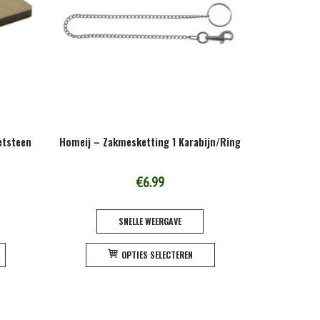
etsteen
Homeij – Zakmesketting 1 Karabijn/Ring
sklasse:
€
6.99
.95
SNELLE WEERGAVE
Dit
Dit
.95
OPTIES SELECTEREN
product
product
heeft
heeft
meerdere
meerdere
variaties.
variaties.