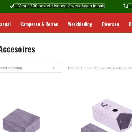
Voor 17.00 besteld binnen 2 werkdagen in huis
Home
asual
Kamperen & Reizen
Werkkleding
Diversen
O
Accesoires
aard sortering
Resultaat 1–12 van de 22 resultaten wordt getoon