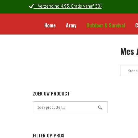
Ga
Verzending 4,95. Gratis vanaf 50,-
naar
de
inhoud
Home
Army
Outdoor & Survival
C
Mes 
Stand
ZOEK UW PRODUCT
Zoek
naar:
FILTER OP PRIJS