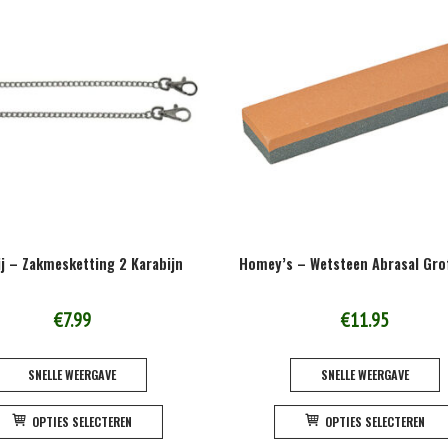
j – Zakmesketting 2 Karabijn
Homey’s – Wetsteen Abrasal Grof
€
7.99
€
11.95
SNELLE WEERGAVE
SNELLE WEERGAVE
Dit
OPTIES SELECTEREN
OPTIES SELECTEREN
product