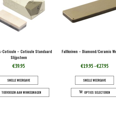
-Coticule – Coticule Standaard
Fallkniven – Diamond/Ceramic W
Slijpsteen
Prij
€
39.95
€
19.95
-
€
27.95
€19
SNELLE WEERGAVE
SNELLE WEERGAVE
tot
€27
TOEVOEGEN AAN WINKELWAGEN
OPTIES SELECTEREN