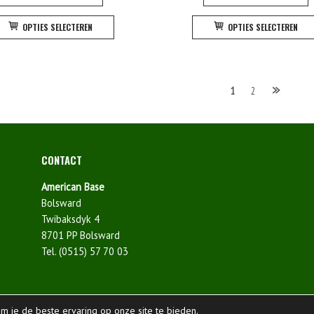
Dit
OPTIES SELECTEREN
OPTIES SELECTEREN
product
heeft
meerdere
variaties.
hten
1
2
Deze
optie
atie
kan
gekozen
CONTACT
worden
op
American Base
de
Bolsward
productpagina
Twibaksdyk 4
8701 PP Bolsward
Tel. (0515) 57 70 03
m je de beste ervaring op onze site te bieden.