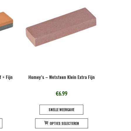
Deze
Deze
optie
optie
kan
kan
gekozen
gekozen
worden
worden
op
op
de
de
productpagina
productpagina
 + Fijn
Homey’s – Wetsteen Klein Extra Fijn
€
6.99
SNELLE WEERGAVE
Dit
Dit
OPTIES SELECTEREN
product
product