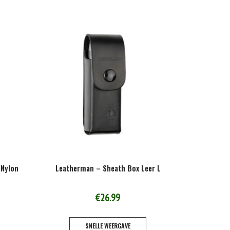
heeft
heeft
meerdere
meerdere
variaties.
variaties.
Deze
Deze
optie
optie
kan
kan
gekozen
gekozen
worden
worden
op
op
de
de
productpagina
productpagina
 Nylon
Leatherman – Sheath Box Leer L
€
26.99
SNELLE WEERGAVE