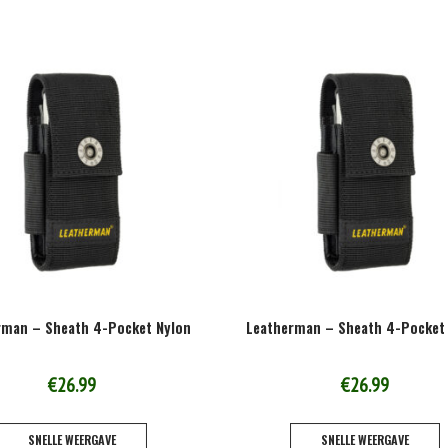
heeft
meerdere
variaties.
Deze
optie
kan
gekozen
worden
op
de
productpagina
rman – Sheath 4-Pocket Nylon
Leatherman – Sheath 4-Pocket
€
26.99
€
26.99
SNELLE WEERGAVE
SNELLE WEERGAVE