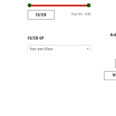
Min.
Max.
FILTER
Prijs:
€0
—
€40
prijs
prijs
Ard
FILTER OP
Kies een Kleur