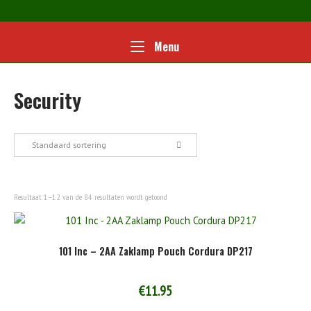
Ga
naar
de
Home
Menu
Menu
inhoud
Security
Standaard sortering
Resultaat 1–12 van de 84 resultaten wordt getoond
101 Inc – 2AA Zaklamp Pouch Cordura DP217
€
11.95