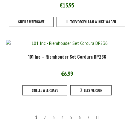
€
13.95
SNELLE WEERGAVE
TOEVOEGEN AAN WINKELWAGEN
101 Inc – Riemhouder Set Cordura DP236
€
6.99
SNELLE WEERGAVE
LEES VERDER
Berichten
1
2
3
4
5
6
7
navigatie