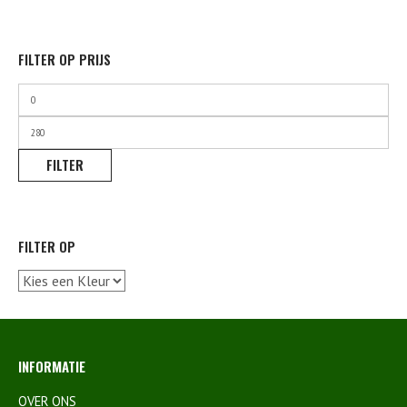
FILTER OP PRIJS
Min.
prijs
Max.
prijs
FILTER
FILTER OP
INFORMATIE
OVER ONS