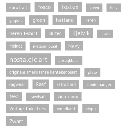
fostex
fosco
eurotrail
green
Grey
hatland
groen
Heren
grisport
Kjelvik
heren t-shirt
killtec
Lowa
Navy
Meindl
metalen plaat
nostalgic art
opstrijkbaar
originele amerikaanse kentekenplaat
plate
Reef
ragwear
retro bord
sleutelhanger
teva
victorinox
travelsafe
Vintage Industries
zippo
woodland
Zwart