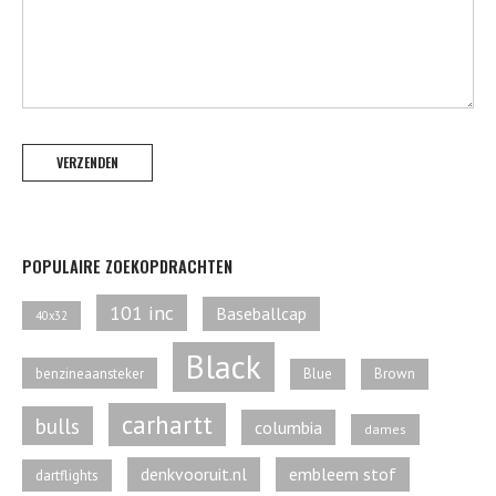
POPULAIRE ZOEKOPDRACHTEN
101 inc
Baseballcap
40x32
Black
benzineaansteker
Blue
Brown
carhartt
bulls
columbia
dames
denkvooruit.nl
embleem stof
dartflights