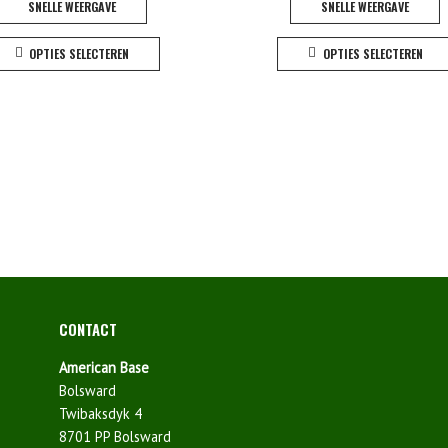
SNELLE WEERGAVE
SNELLE WEERGAVE
Dit
OPTIES SELECTEREN
OPTIES SELECTEREN
product
heeft
meerdere
variaties.
Deze
optie
kan
gekozen
worden
op
de
productpagina
CONTACT
American Base
Bolsward
Twibaksdyk 4
8701 PP Bolsward