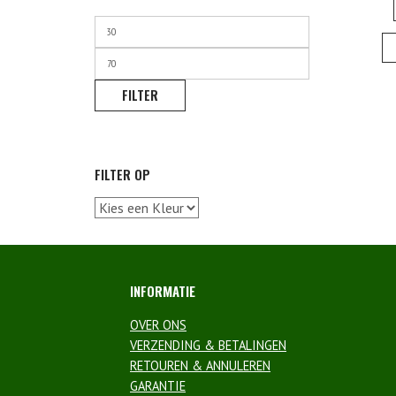
Min.
prijs
Max.
prijs
FILTER
FILTER OP
INFORMATIE
OVER ONS
VERZENDING & BETALINGEN
RETOUREN & ANNULEREN
GARANTIE