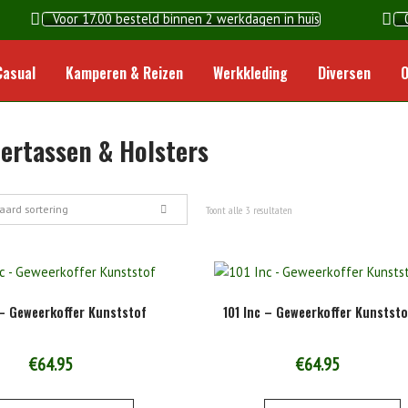
Voor 17.00 besteld binnen 2 werkdagen in huis
Home
Casual
Kamperen & Reizen
Werkkleding
Diversen
O
ertassen & Holsters
aard sortering
Toont alle 3 resultaten
 – Geweerkoffer Kunststof
101 Inc – Geweerkoffer Kunststo
€
64.95
€
64.95