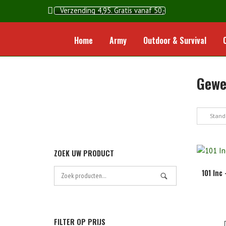
Ga
Verzending 4,95. Gratis vanaf 50,-
naar
de
Home
Army
Outdoor & Survival
inhoud
Gewe
Stand
ZOEK UW PRODUCT
Zoek
101 Inc
naar:
FILTER OP PRIJS