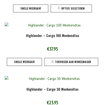
Dit
op
SNELLE WEERGAVE
OPTIES SELECTEREN
product
de
heeft
product
meerde
variaties
Deze
Highlander – Cargo 100 Weekendtas
optie
kan
gekoze
€
37.95
worden
op
SNELLE WEERGAVE
TOEVOEGEN AAN WINKELWAGEN
de
product
Highlander – Cargo 30 Weekendtas
€
23.95