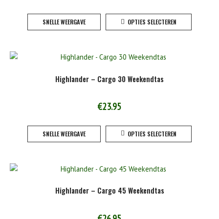
Dit
SNELLE WEERGAVE
OPTIES SELECTEREN
product
heeft
meerde
variaties
Deze
Highlander – Cargo 30 Weekendtas
optie
kan
gekoze
€
23.95
worden
Dit
op
SNELLE WEERGAVE
OPTIES SELECTEREN
product
de
heeft
product
meerde
variaties
Deze
Highlander – Cargo 45 Weekendtas
optie
kan
gekoze
€
26.95