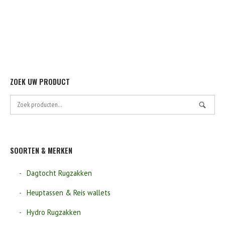
gekoze
worden
op
de
product
ZOEK UW PRODUCT
Zoek
naar:
SOORTEN & MERKEN
Dagtocht Rugzakken
Heuptassen & Reis wallets
Hydro Rugzakken