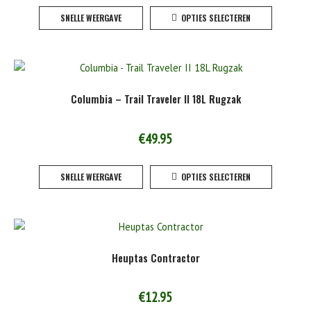
Dit
SNELLE WEERGAVE
OPTIES SELECTEREN
product
heeft
meerde
variaties
Deze
Columbia – Trail Traveler II 18L Rugzak
optie
kan
gekoze
€
49.95
worden
Dit
op
SNELLE WEERGAVE
OPTIES SELECTEREN
product
de
heeft
product
meerde
variaties
Deze
Heuptas Contractor
optie
kan
gekoze
€
12.95
worden