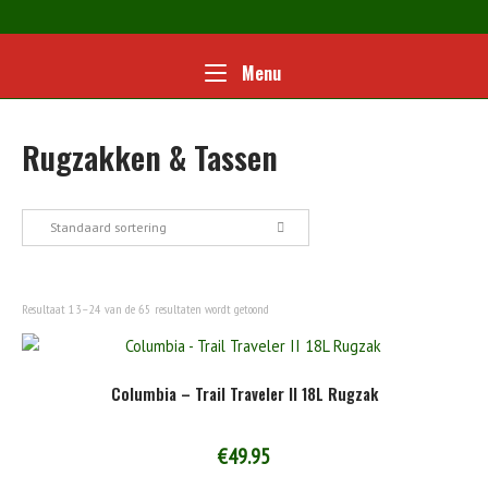
Ga
naar
de
Home
Menu
Menu
inhoud
Rugzakken & Tassen
Standaard sortering
Resultaat 13–24 van de 65 resultaten wordt getoond
Columbia – Trail Traveler II 18L Rugzak
€
49.95