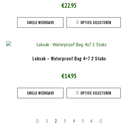
€
22.95
Dit
SNELLE WEERGAVE
OPTIES SELECTEREN
product
heeft
meerde
variaties
Deze
Loksak – Waterproof Bag 4×7 2 Stuks
optie
kan
gekoze
€
14.95
worden
Dit
op
SNELLE WEERGAVE
OPTIES SELECTEREN
product
de
heeft
product
meerde
variaties
Berichten
1
2
3
4
5
6
Deze
optie
navigatie
kan