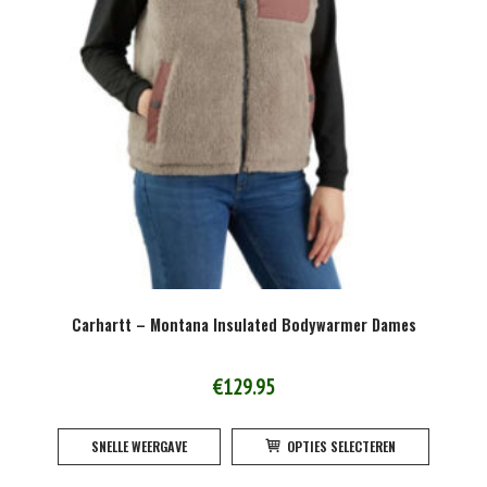
Carhartt – Montana Insulated Bodywarmer Dames
€
129.95
Dit
SNELLE WEERGAVE
OPTIES SELECTEREN
product
heeft