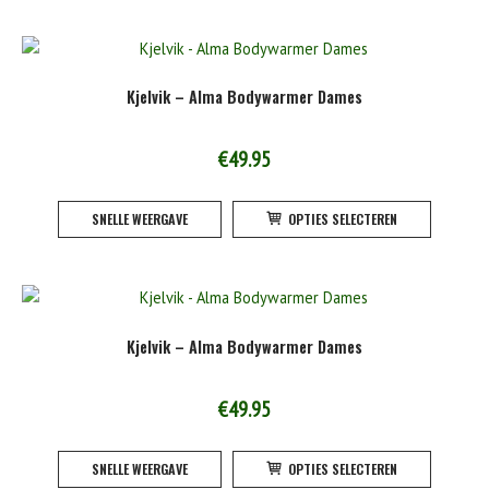
product
meerde
variatie
Deze
Kjelvik – Alma Bodywarmer Dames
optie
kan
gekoze
€
49.95
worden
Dit
op
SNELLE WEERGAVE
OPTIES SELECTEREN
product
de
heeft
product
meerde
variatie
Deze
Kjelvik – Alma Bodywarmer Dames
optie
kan
gekoze
€
49.95
worden
Dit
op
SNELLE WEERGAVE
OPTIES SELECTEREN
product
de