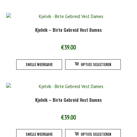
heeft
product
meerde
variatie
Deze
Kjelvik – Birte Gebreid Vest Dames
optie
kan
gekoze
€
39.00
worden
Dit
op
SNELLE WEERGAVE
OPTIES SELECTEREN
product
de
heeft
product
meerde
variatie
Deze
Kjelvik – Birte Gebreid Vest Dames
optie
kan
gekoze
€
39.00
worden
Dit
op
SNELLE WEERGAVE
OPTIES SELECTEREN
product
de