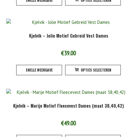
SNELLE WEERGAVE
OPTIES SELECTEREN
product
de
heeft
product
meerde
variatie
Deze
Kjelvik – Jolie Motief Gebreid Vest Dames
optie
kan
gekoze
€
39.00
worden
Dit
op
SNELLE WEERGAVE
OPTIES SELECTEREN
product
de
heeft
product
meerde
variatie
Deze
Kjelvik – Marije Motief Fleecevest Dames (maat 38,40,42)
optie
kan
gekoze
€
49.00
worden
Dit
op