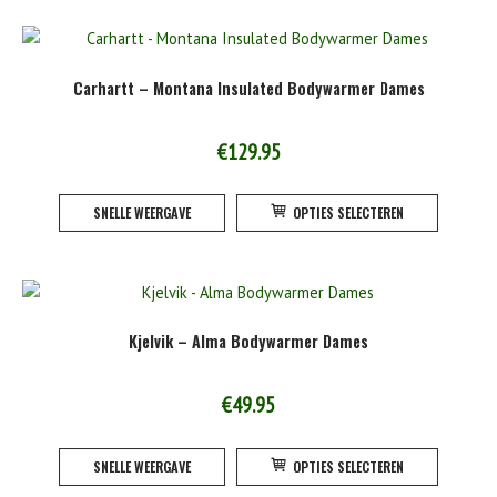
meerde
variatie
Deze
Carhartt – Montana Insulated Bodywarmer Dames
optie
kan
gekoze
€
129.95
worden
Dit
op
SNELLE WEERGAVE
OPTIES SELECTEREN
product
de
heeft
product
meerde
variatie
Deze
Kjelvik – Alma Bodywarmer Dames
optie
kan
gekoze
€
49.95
worden
Dit
op
SNELLE WEERGAVE
OPTIES SELECTEREN
product
de
heeft