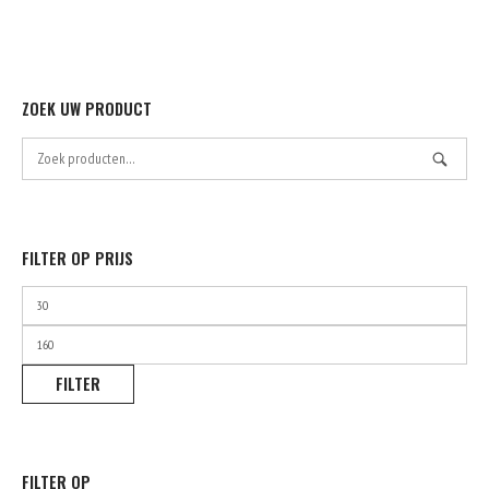
op
de
product
ZOEK UW PRODUCT
Zoek
naar:
FILTER OP PRIJS
Min.
prijs
Max.
prijs
FILTER
FILTER OP