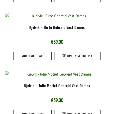
heeft
product
meerde
variatie
Deze
Kjelvik – Birte Gebreid Vest Dames
optie
kan
gekoze
€
39.00
worden
Dit
op
SNELLE WEERGAVE
OPTIES SELECTEREN
product
de
heeft
product
meerde
variatie
Deze
Kjelvik – Jolie Motief Gebreid Vest Dames
optie
kan
gekoze
€
39.00
worden
Dit
op