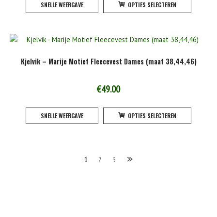
SNELLE WEERGAVE
OPTIES SELECTEREN
product
de
heeft
product
meerde
variatie
Deze
Kjelvik – Marije Motief Fleecevest Dames (maat 38,44,46)
optie
kan
gekoze
€
49.00
worden
Dit
op
SNELLE WEERGAVE
OPTIES SELECTEREN
product
de
heeft
product
meerde
variatie
Berichten
1
2
3
Deze
optie
navigatie
kan
gekoze
worden