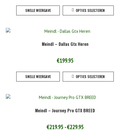
Dit
op
SNELLE WEERGAVE
OPTIES SELECTEREN
product
de
heeft
product
meerde
variaties
Deze
Meindl – Dallas Gtx Heren
optie
kan
gekoze
€
199.95
worden
Dit
op
SNELLE WEERGAVE
OPTIES SELECTEREN
product
de
heeft
product
meerde
variaties
Deze
Meindl – Journey Pro GTX BREED
optie
kan
gekoze
Prijsklasse:
€
219.95
-
€
229.95