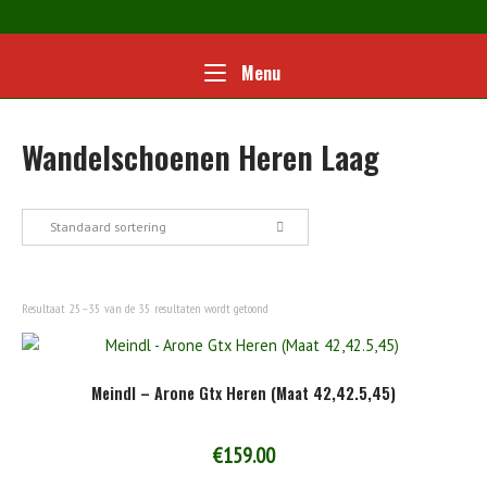
Ga
naar
de
Home
Menu
Menu
inhoud
Wandelschoenen Heren Laag
Standaard sortering
Resultaat 25–35 van de 35 resultaten wordt getoond
Meindl – Arone Gtx Heren (Maat 42,42.5,45)
€
159.00