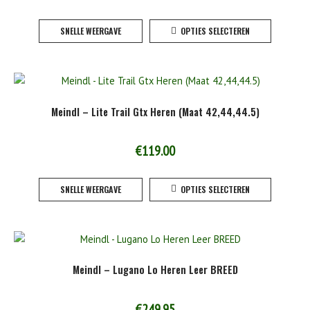
worden
€219.95
Dit
op
SNELLE WEERGAVE
OPTIES SELECTEREN
tot
product
de
heeft
product
€229.95
meerde
variaties
Deze
Meindl – Lite Trail Gtx Heren (Maat 42,44,44.5)
optie
kan
gekoze
€
119.00
worden
Dit
op
SNELLE WEERGAVE
OPTIES SELECTEREN
product
de
heeft
product
meerde
variaties
Deze
Meindl – Lugano Lo Heren Leer BREED
optie
kan
gekoze
€
249.95