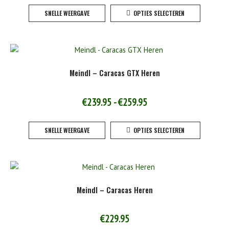
Dit
SNELLE WEERGAVE
OPTIES SELECTEREN
product
heeft
meerde
variaties
Deze
Meindl – Caracas GTX Heren
optie
kan
gekoze
Prijsklasse:
€
239.95
-
€
259.95
worden
€239.95
Dit
op
SNELLE WEERGAVE
OPTIES SELECTEREN
tot
product
de
heeft
product
€259.95
meerde
variaties
Deze
Meindl – Caracas Heren
optie
kan
gekoze
€
229.95
worden