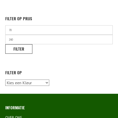
FILTER OP PRIJS
Min.
prijs
Max.
prijs
FILTER
FILTER OP
INFORMATIE
OVER ONS