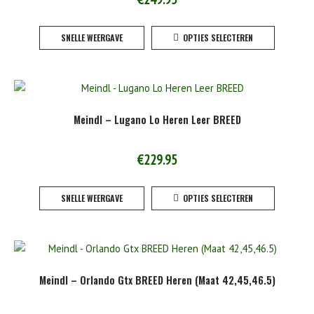
worden
Dit
op
SNELLE WEERGAVE
OPTIES SELECTEREN
product
de
heeft
product
meerde
variaties
Deze
Meindl – Lugano Lo Heren Leer BREED
optie
kan
gekoze
€
229.95
worden
Dit
op
SNELLE WEERGAVE
OPTIES SELECTEREN
product
de
heeft
product
meerde
variaties
Deze
Meindl – Orlando Gtx BREED Heren (Maat 42,45,46.5)
optie
kan