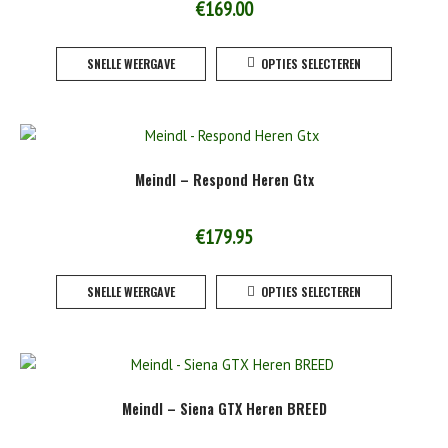
gekoze
€
169.00
worden
Dit
op
SNELLE WEERGAVE
OPTIES SELECTEREN
product
de
heeft
product
meerde
variaties
Deze
Meindl – Respond Heren Gtx
optie
kan
gekoze
€
179.95
worden
Dit
op
SNELLE WEERGAVE
OPTIES SELECTEREN
product
de
heeft
product
meerde
variaties
Deze
Meindl – Siena GTX Heren BREED
optie
kan