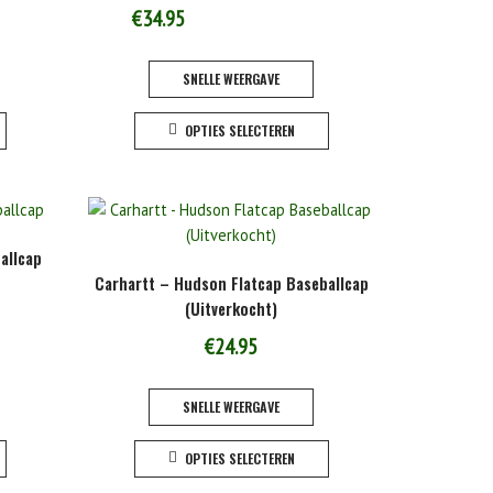
€
34.95
SNELLE WEERGAVE
Dit
Dit
OPTIES SELECTEREN
product
product
heeft
heeft
meerdere
meerdere
variaties.
variaties.
Deze
Deze
allcap
optie
optie
Carhartt – Hudson Flatcap Baseballcap
kan
kan
(Uitverkocht)
gekozen
gekozen
worden
worden
€
24.95
op
op
de
de
SNELLE WEERGAVE
productpagina
productpagina
Dit
Dit
OPTIES SELECTEREN
product
product
heeft
heeft