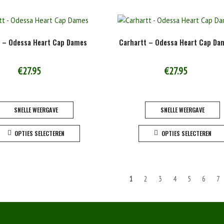
meerdere
variaties.
Deze
t – Odessa Heart Cap Dames
Carhartt – Odessa Heart Cap Da
optie
kan
gekozen
€
27.95
€
27.95
worden
op
de
SNELLE WEERGAVE
SNELLE WEERGAVE
productpagina
Dit
OPTIES SELECTEREN
OPTIES SELECTEREN
product
heeft
meerdere
variaties.
hten
1
2
3
4
5
6
7
Deze
optie
atie
kan
gekozen