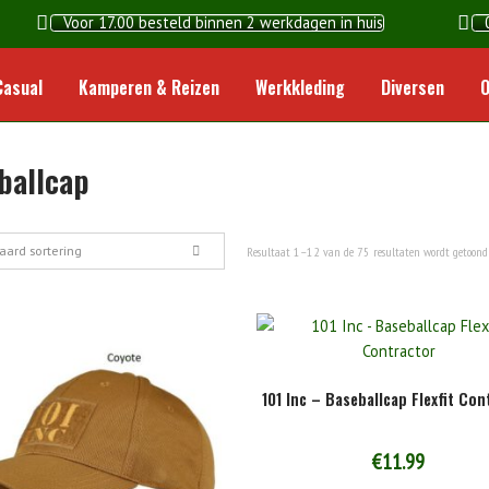
Voor 17.00 besteld binnen 2 werkdagen in huis
Home
Casual
Kamperen & Reizen
Werkkleding
Diversen
O
ballcap
aard sortering
Resultaat 1–12 van de 75 resultaten wordt getoond
101 Inc – Baseballcap Flexfit Con
€
11.99