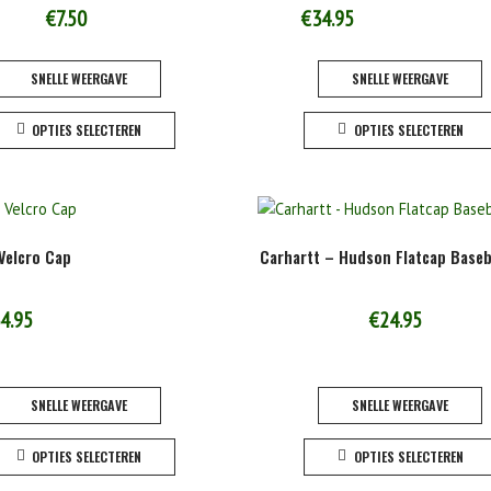
gekozen
€
7.50
€
34.95
worden
op
SNELLE WEERGAVE
SNELLE WEERGAVE
de
Dit
productpagina
OPTIES SELECTEREN
OPTIES SELECTEREN
product
heeft
meerdere
variaties.
Deze
Velcro Cap
Carhartt – Hudson Flatcap Baseb
optie
kan
gekozen
4.95
€
24.95
worden
op
de
SNELLE WEERGAVE
SNELLE WEERGAVE
productpagina
Dit
OPTIES SELECTEREN
OPTIES SELECTEREN
product
heeft