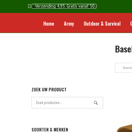
Ga
Verzending 4,95. Gratis vanaf 50,-
naar
de
Home
Army
Outdoor & Survival
inhoud
Base
Stand
ZOEK UW PRODUCT
Zoek
naar:
SOORTEN & MERKEN