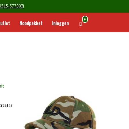
0515-577003
0
Winkelwagen
utlet
Noodpakket
Inloggen
bekijken
tractor