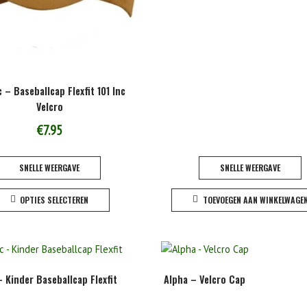
c – Baseballcap Flexfit 101 Inc
Velcro
€
7.95
SNELLE WEERGAVE
SNELLE WEERGAVE
Dit
OPTIES SELECTEREN
TOEVOEGEN AAN WINKELWAGE
product
heeft
meerdere
variaties.
Deze
– Kinder Baseballcap Flexfit
Alpha – Velcro Cap
optie
kan