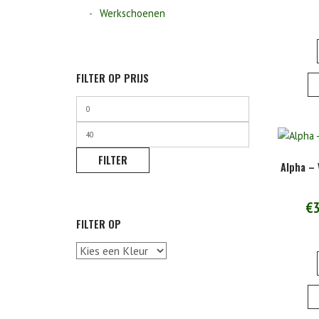
Werkschoenen
FILTER OP PRIJS
Min.
prijs
Max.
prijs
FILTER
Alpha – 
€
3
FILTER OP