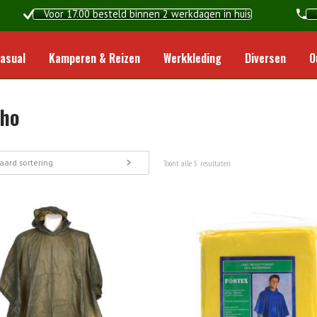
Voor 17.00 besteld binnen 2 werkdagen in huis
Home
asual
Kamperen & Reizen
Werkkleding
Diversen
O
ho
aard sortering
Toont alle 5 resultaten