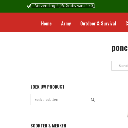
Ga
Verzending 4,95. Gratis vanaf 50,-
naar
de
inhoud
Home
Army
Outdoor & Survival
C
ponc
Stand
ZOEK UW PRODUCT
Zoek
naar:
SOORTEN & MERKEN