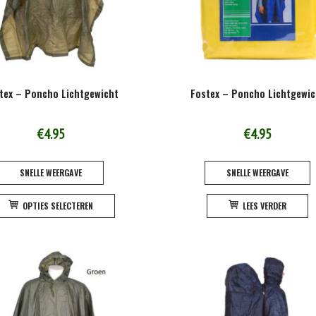
tex – Poncho Lichtgewicht
Fostex – Poncho Lichtgewic
€
4.95
€
4.95
SNELLE WEERGAVE
SNELLE WEERGAVE
Dit
OPTIES SELECTEREN
LEES VERDER
product
heeft
meerdere
variaties.
Deze
optie
kan