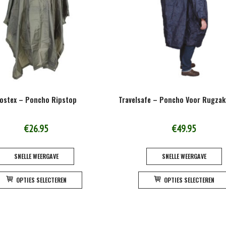
gekozen
worden
op
de
productpagina
ostex – Poncho Ripstop
Travelsafe – Poncho Voor Rugzak
€
26.95
€
49.95
SNELLE WEERGAVE
SNELLE WEERGAVE
Dit
OPTIES SELECTEREN
OPTIES SELECTEREN
product
heeft
meerdere
variaties.