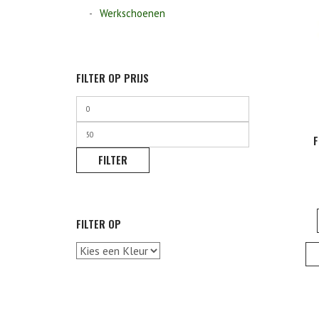
Werkschoenen
FILTER OP PRIJS
Min.
prijs
Max.
F
prijs
FILTER
FILTER OP