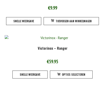
€
9.99
SNELLE WEERGAVE
TOEVOEGEN AAN WINKELWAGEN
Victorinox – Ranger
€
59.95
Dit
SNELLE WEERGAVE
OPTIES SELECTEREN
product
heeft
meerde
variatie
Deze
optie