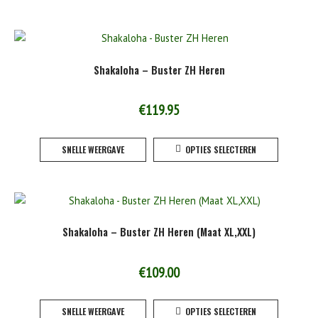
heeft
product
meerde
variaties
Deze
Shakaloha – Buster ZH Heren
optie
kan
gekoze
€
119.95
worden
Dit
op
SNELLE WEERGAVE
OPTIES SELECTEREN
product
de
heeft
product
meerde
variaties
Deze
Shakaloha – Buster ZH Heren (Maat XL,XXL)
optie
kan
gekoze
€
109.00
worden
Dit
op
SNELLE WEERGAVE
OPTIES SELECTEREN
product
de