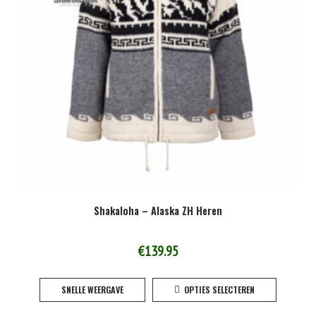
Shakaloha – Alaska ZH Heren
€
139.95
Dit
SNELLE WEERGAVE
OPTIES SELECTEREN
product
heeft