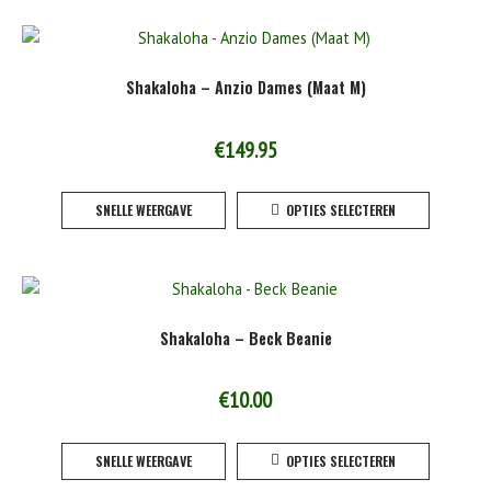
meerde
variaties
Deze
Shakaloha – Anzio Dames (Maat M)
optie
kan
gekoze
€
149.95
worden
Dit
op
SNELLE WEERGAVE
OPTIES SELECTEREN
product
de
heeft
product
meerde
variaties
Deze
Shakaloha – Beck Beanie
optie
kan
gekoze
€
10.00
worden
Dit
op
SNELLE WEERGAVE
OPTIES SELECTEREN
product
de
heeft