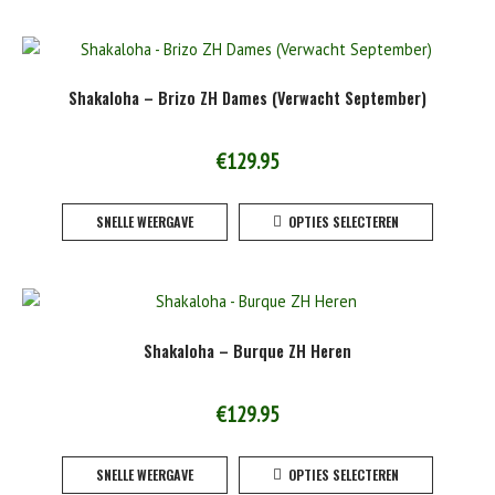
product
meerde
variaties
Deze
Shakaloha – Brizo ZH Dames (Verwacht September)
optie
kan
gekoze
€
129.95
worden
Dit
op
SNELLE WEERGAVE
OPTIES SELECTEREN
product
de
heeft
product
meerde
variaties
Deze
Shakaloha – Burque ZH Heren
optie
kan
gekoze
€
129.95
worden
Dit
op
SNELLE WEERGAVE
OPTIES SELECTEREN
product
de