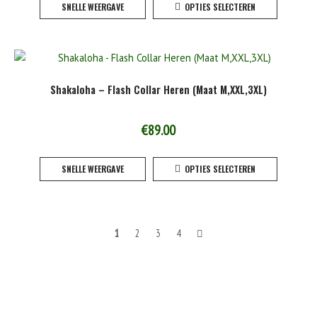
SNELLE WEERGAVE
OPTIES SELECTEREN
tot
product
de
heeft
product
€114.95
meerde
variaties
Deze
Shakaloha – Flash Collar Heren (Maat M,XXL,3XL)
optie
kan
gekoze
€
89.00
worden
Dit
op
SNELLE WEERGAVE
OPTIES SELECTEREN
product
de
heeft
product
meerde
variaties
Berichten
1
2
3
4
Deze
optie
navigatie
kan
gekoze
worden