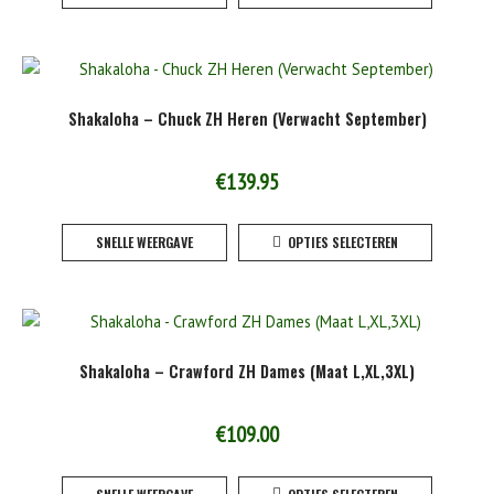
heeft
product
meerde
variaties
Deze
Shakaloha – Chuck ZH Heren (Verwacht September)
optie
kan
gekoze
€
139.95
worden
Dit
op
SNELLE WEERGAVE
OPTIES SELECTEREN
product
de
heeft
product
meerde
variaties
Deze
Shakaloha – Crawford ZH Dames (Maat L,XL,3XL)
optie
kan
gekoze
€
109.00
worden
Dit
op