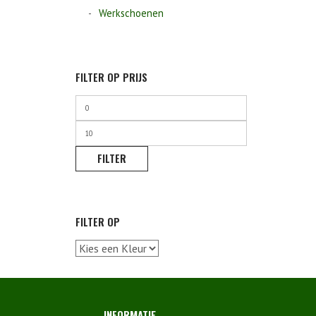
Werkschoenen
FILTER OP PRIJS
Min.
prijs
Max.
prijs
FILTER
FILTER OP
INFORMATIE