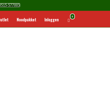
0515-577003
0
Winkelwagen
utlet
Noodpakket
Inloggen
bekijken