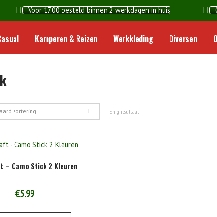
Voor 17.00 besteld binnen 2 werkdagen in huis
Home
Casual
Kamperen & Reizen
Werkkleding
Diversen
O
k
aard sortering
Enig resultaat
t – Camo Stick 2 Kleuren
€
5.99