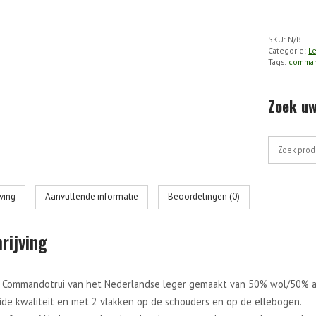
Commandot
V-
SKU:
N/B
Hals
Categorie:
L
Gebruikt
Tags:
comman
aantal
Zoek uw
Zoek
naar:
jving
Aanvullende informatie
Beoordelingen (0)
rijving
e Commandotrui van het Nederlandse leger gemaakt van 50% wol/50% ac
ide kwaliteit en met 2 vlakken op de schouders en op de ellebogen.