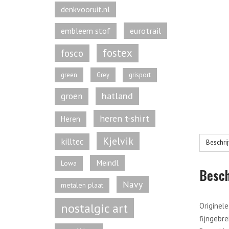
denkvooruit.nl
eurotrail
embleem stof
fostex
fosco
green
Grey
grisport
hatland
groen
heren t-shirt
Heren
Kjelvik
killtec
Beschri
Meindl
Lowa
Besch
Navy
metalen plaat
nostalgic art
Originel
fijngebre