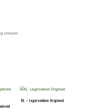
g schrijven.
KL – Legersokken Origineel
gebreid