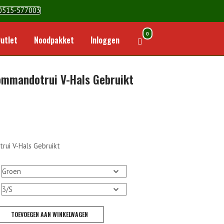
0515-577003
0
Winkelwagen
utlet
Noodpakket
Inloggen
bekijken
ommandotrui V-Hals Gebruikt
ui V-Hals Gebruikt
TOEVOEGEN AAN WINKELWAGEN