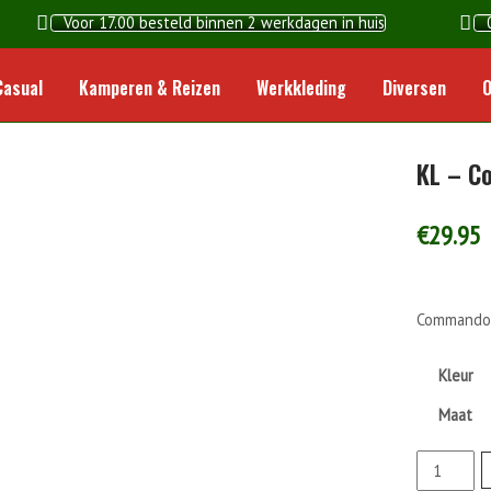
Voor 17.00 besteld binnen 2 werkdagen in huis
Home
Casual
Kamperen & Reizen
Werkkleding
Diversen
O
KL – C
€
29.95
Commandotr
Kleur
Maat
KL
-