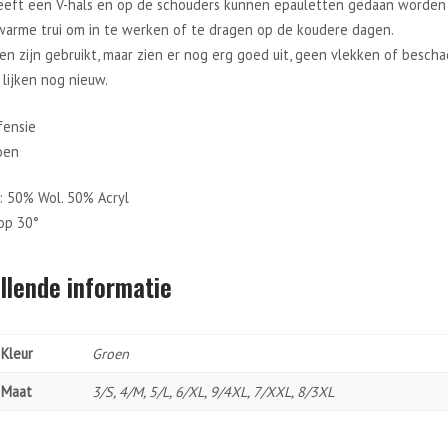
heeft een V-hals en op de schouders kunnen epauletten gedaan worden
warme trui om in te werken of te dragen op de koudere dagen.
en zijn gebruikt, maar zien er nog erg goed uit, geen vlekken of bescha
lijken nog nieuw.
fensie
oen
: 50% Wol. 50% Acryl
op 30°
llende informatie
Kleur
Groen
Maat
3/S, 4/M, 5/L, 6/XL, 9/4XL, 7/XXL, 8/3XL