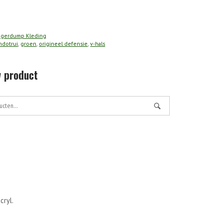
rui
egerdump Kleding
dotrui
,
groen
,
origineel defensie
,
v-hals
 product
ryl.