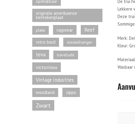
opstrijkbaar
De trui 
Lekkere 
originele amerikaanse
Deze trui
kentekenplaat
Sommige 
Reef
ragwear
plate
Merk: De
retro bord
sleutelhanger
Kleur: Gr
teva
travelsafe
Materiaal
victorinox
Wasbaar 
Vintage Industries
Aanvu
zippo
woodland
Zwart