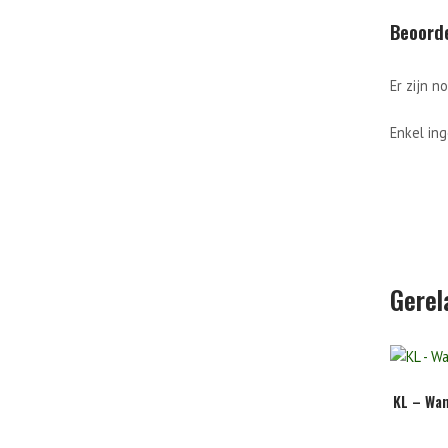
Beoord
Er zijn n
Enkel in
Gerel
KL – Wa