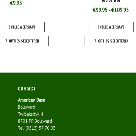
€
9.95
Pri
€
99.95
-
€
109.95
€99
SNELLE WEERGAVE
SNELLE WEERGAVE
tot
Dit
€10
OPTIES SELECTEREN
OPTIES SELECTEREN
product
heeft
meerdere
variaties.
Deze
optie
kan
CONTACT
gekozen
worden
American Base
op
Bolsward
de
Twibaksdyk 4
productpagina
8701 PP Bolsward
Tel. (0515) 57 70 03