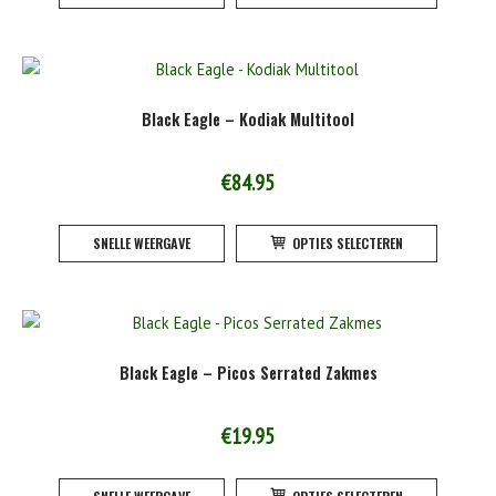
heeft
product
meerde
variatie
Deze
Black Eagle – Kodiak Multitool
optie
kan
gekoze
€
84.95
worden
Dit
op
SNELLE WEERGAVE
OPTIES SELECTEREN
product
de
heeft
product
meerde
variatie
Deze
Black Eagle – Picos Serrated Zakmes
optie
kan
gekoze
€
19.95
worden
Dit
op