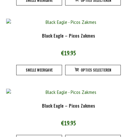
SNELLE WEERGAVE
OPTIES SELECTEREN
product
de
heeft
product
meerde
variatie
Deze
Black Eagle – Picos Zakmes
optie
kan
gekoze
€
19.95
worden
Dit
op
SNELLE WEERGAVE
OPTIES SELECTEREN
product
de
heeft
product
meerde
variatie
Deze
Black Eagle – Picos Zakmes
optie
kan
gekoze
€
19.95
worden
Dit
op