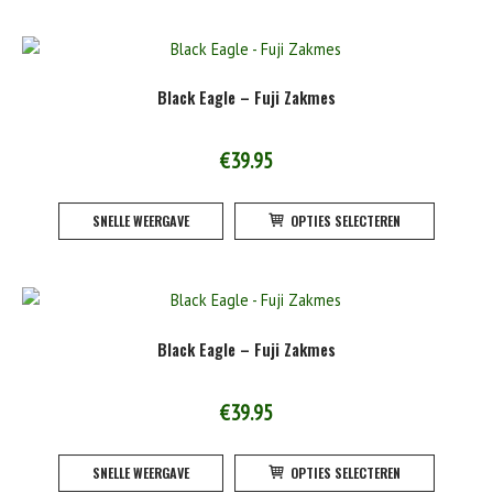
product
meerde
variatie
Deze
Black Eagle – Fuji Zakmes
optie
kan
gekoze
€
39.95
worden
Dit
op
SNELLE WEERGAVE
OPTIES SELECTEREN
product
de
heeft
product
meerde
variatie
Deze
Black Eagle – Fuji Zakmes
optie
kan
gekoze
€
39.95
worden
Dit
op
SNELLE WEERGAVE
OPTIES SELECTEREN
product
de