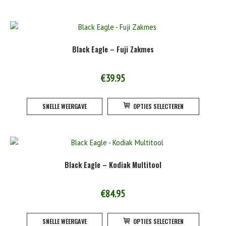
heeft
product
meerde
variatie
Deze
Black Eagle – Fuji Zakmes
optie
kan
gekoze
€
39.95
worden
Dit
op
SNELLE WEERGAVE
OPTIES SELECTEREN
product
de
heeft
product
meerde
variatie
Deze
Black Eagle – Kodiak Multitool
optie
kan
gekoze
€
84.95
worden
Dit
op
SNELLE WEERGAVE
OPTIES SELECTEREN
product
de