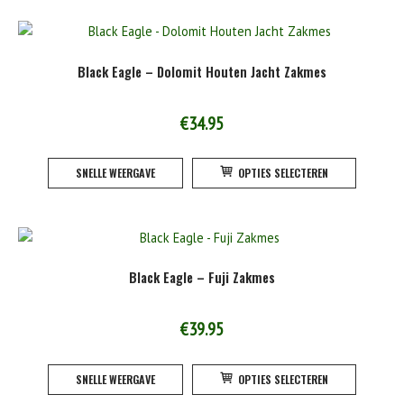
meerde
variatie
Deze
Black Eagle – Dolomit Houten Jacht Zakmes
optie
kan
gekoze
€
34.95
worden
Dit
op
SNELLE WEERGAVE
OPTIES SELECTEREN
product
de
heeft
product
meerde
variatie
Deze
Black Eagle – Fuji Zakmes
optie
kan
gekoze
€
39.95
worden
Dit
op
SNELLE WEERGAVE
OPTIES SELECTEREN
product
de
heeft