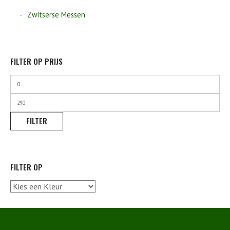
Zwitserse Messen
FILTER OP PRIJS
Min.
prijs
Max.
prijs
FILTER
FILTER OP