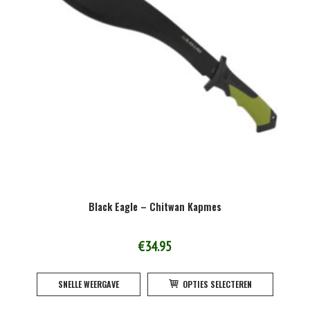
Black Eagle – Chitwan Kapmes
€
34.95
Dit
SNELLE WEERGAVE
OPTIES SELECTEREN
product
heeft