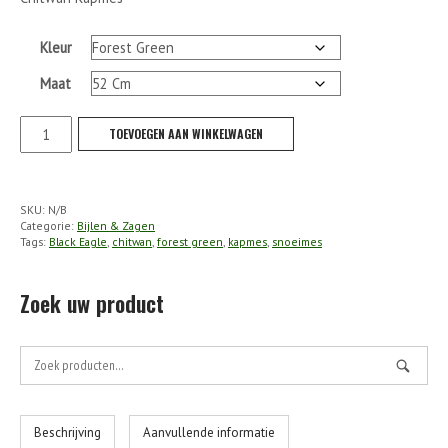
Kleur
Maat
Black
TOEVOEGEN AAN WINKELWAGEN
Eagle
-
Chitwan
SKU:
N/B
Kapmes
Categorie:
Bijlen & Zagen
aantal
Tags:
Black Eagle
,
chitwan
,
forest green
,
kapmes
,
snoeimes
Zoek uw product
Zoek
naar:
Beschrijving
Aanvullende informatie