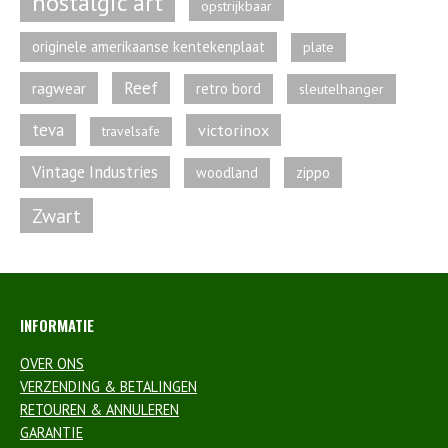
nostalgic art
opstrijkbaar
originele amerikaanse kentekenplaat
plate
Reef
ragwear
retro bord
sleutelhanger
teva
victorinox
travelsafe
Vintage Industries
zippo
woodland
Zwart
INFORMATIE
OVER ONS
VERZENDING & BETALINGEN
RETOUREN & ANNULEREN
GARANTIE