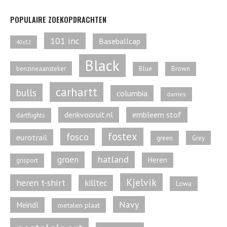
POPULAIRE ZOEKOPDRACHTEN
101 inc
Baseballcap
40x32
Black
benzineaansteker
Blue
Brown
carhartt
bulls
columbia
dames
denkvooruit.nl
embleem stof
dartflights
fostex
fosco
eurotrail
green
Grey
hatland
groen
Heren
grisport
Kjelvik
heren t-shirt
killtec
Lowa
Navy
Meindl
metalen plaat