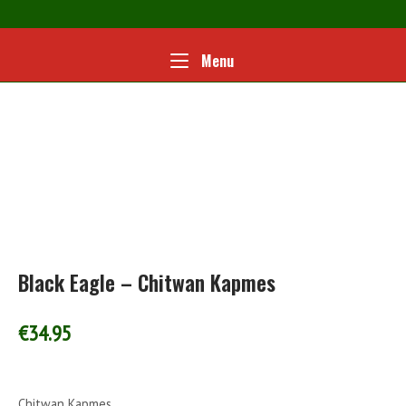
Ga
naar
de
Home
Menu
Menu
inhoud
Black Eagle – Chitwan Kapmes
€
34.95
Chitwan Kapmes