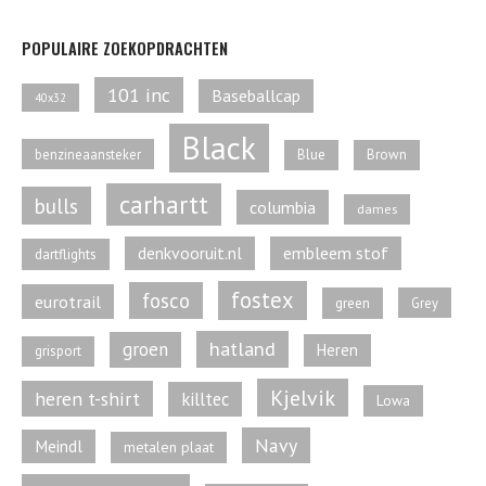
POPULAIRE ZOEKOPDRACHTEN
101 inc
Baseballcap
40x32
Black
benzineaansteker
Blue
Brown
carhartt
bulls
columbia
dames
denkvooruit.nl
embleem stof
dartflights
fostex
fosco
eurotrail
green
Grey
hatland
groen
Heren
grisport
Kjelvik
heren t-shirt
killtec
Lowa
Navy
Meindl
metalen plaat