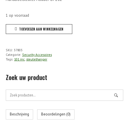
1 op voorraad
101
TOEVOEGEN AAN WINKELWAGEN
Inc
-
Handboeisleutel
SKU:
37803
Houder
Categorie:
Security Accesoires
Tags:
101 inc
,
sleutelhanger
DP202
aantal
Zoek uw product
Zoek
naar:
Beschrijving
Beoordelingen (0)