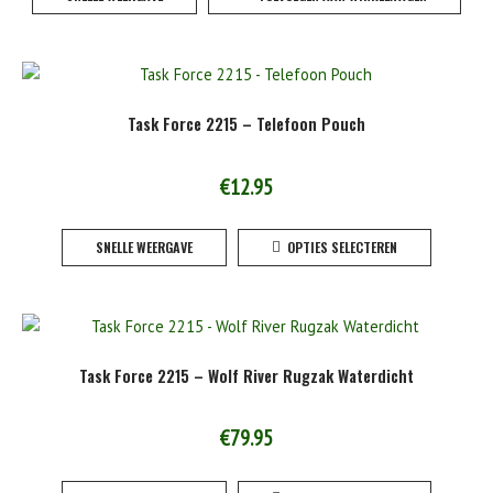
Task Force 2215 – Telefoon Pouch
€
12.95
Dit
SNELLE WEERGAVE
OPTIES SELECTEREN
product
heeft
meerde
variaties
Deze
Task Force 2215 – Wolf River Rugzak Waterdicht
optie
kan
gekoze
€
79.95
worden
Dit
op