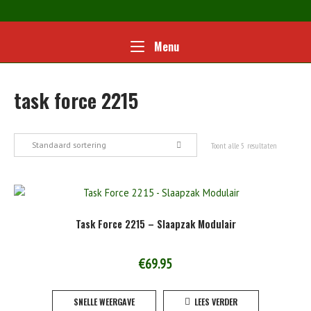
Ga
naar
de
Home
Menu
Menu
inhoud
task force 2215
Standaard sortering
Toont alle 5 resultaten
Task Force 2215 – Slaapzak Modulair
€
69.95
SNELLE WEERGAVE
LEES VERDER