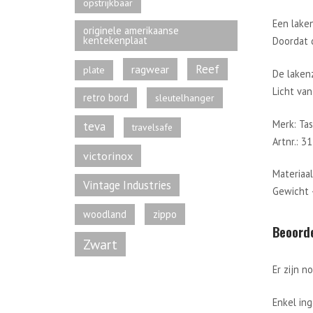
opstrijkbaar
Een laken
originele amerikaanse
kentekenplaat
Doordat 
Reef
ragwear
plate
De laken
Licht va
retro bord
sleutelhanger
Merk: Ta
teva
travelsafe
Artnr.: 3
victorinox
Materiaa
Vintage Industries
Gewicht 
zippo
woodland
Beoord
Zwart
Er zijn n
Enkel in