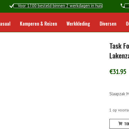
Voor 17.00 besteld binnen 2 werkdagen in huis
Home
asual
Kamperen & Reizen
Werkkleding
Diversen
O
Task F
Lakenz
€
31.95
Slaapzak M
1 op voorr
Task
TO
Force