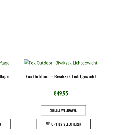
flage
Fox Outdoor – Bivakzak Lichtgewicht
€
49.95
SNELLE WEERGAVE
Dit
N
OPTIES SELECTEREN
product
heeft