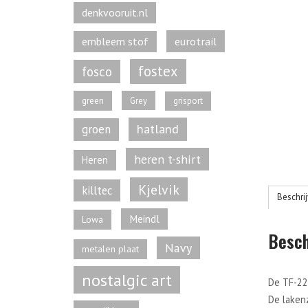
denkvooruit.nl
eurotrail
embleem stof
fostex
fosco
green
Grey
grisport
hatland
groen
heren t-shirt
Heren
Kjelvik
killtec
Beschri
Meindl
Lowa
Besch
Navy
metalen plaat
nostalgic art
De TF-221
De lakenz