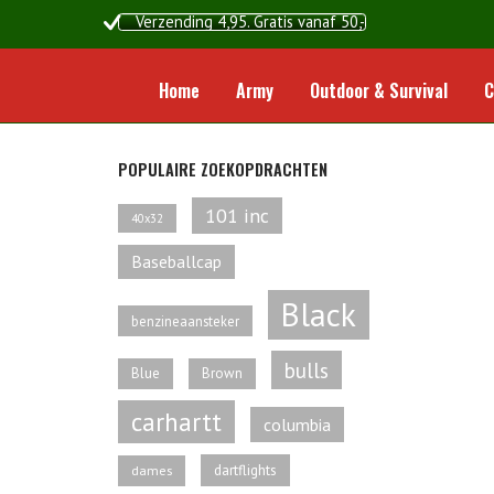
Ga
Verzending 4,95. Gratis vanaf 50,-
naar
de
inhoud
Home
Army
Outdoor & Survival
C
POPULAIRE ZOEKOPDRACHTEN
101 inc
40x32
Baseballcap
Black
benzineaansteker
bulls
Blue
Brown
carhartt
columbia
dartflights
dames