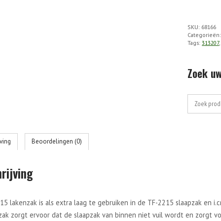
2215
-
SKU:
68166
Slaapzak
Categorieën
Tags:
313207
Modulair
Lakenzak
aantal
Zoek uw
Zoek
naar:
jving
Beoordelingen (0)
rijving
5 lakenzak is als extra laag te gebruiken in de TF-2215 slaapzak en i.
ak zorgt ervoor dat de slaapzak van binnen niet vuil wordt en zorgt voo