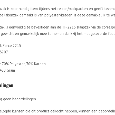
zak is zeer handig item tijdens het reizen/backpacken en geeft tevens 
de lakenzak gemaakt is van polyester/katoen, is deze gemakkelijk te w
zak is eenvoudig te bevestigen aan de TF-2215 slaapzak via de corres
n gewicht en gemakkelijk mee te nemen dankzij het meegeleverde foud
sk Force 2215
13207
l: 70% Polyester, 30% Katoen
480 Gram
elingen
og geen beoordelingen.
gelogde klanten die dit product gekocht hebben, kunnen een beoordelin