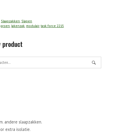
:
Slaapzakken
,
Slapen
,
groen
,
lakenzak
,
modulair
,
task force 2215
 product
cm. andere slaapzakken.
r extra isolatie.