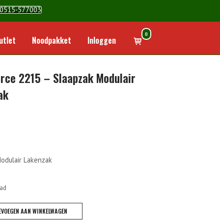
0515-577003
0
Winkelwagen
utlet
Noodpakket
Inloggen
bekijken
orce 2215 – Slaapzak Modulair
ak
odulair Lakenzak
aad
EVOEGEN AAN WINKELWAGEN