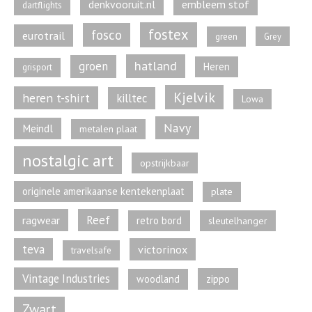
denkvooruit.nl
embleem stof
dartflights
fostex
fosco
eurotrail
green
Grey
hatland
groen
Heren
grisport
Kjelvik
heren t-shirt
killtec
Lowa
Navy
Meindl
metalen plaat
nostalgic art
opstrijkbaar
originele amerikaanse kentekenplaat
plate
Reef
ragwear
retro bord
sleutelhanger
teva
victorinox
travelsafe
Vintage Industries
zippo
woodland
Zwart