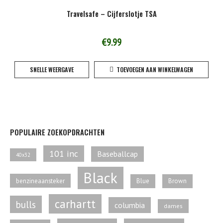
Travelsafe – Cijferslotje TSA
€
9.99
SNELLE WEERGAVE
TOEVOEGEN AAN WINKELWAGEN
POPULAIRE ZOEKOPDRACHTEN
101 inc
Baseballcap
40x32
Black
benzineaansteker
Blue
Brown
carhartt
bulls
columbia
dames