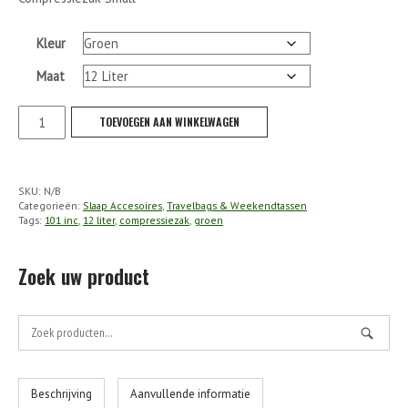
Kleur
Maat
101
TOEVOEGEN AAN WINKELWAGEN
Inc
-
Compressiezak
SKU:
N/B
Small
Categorieën:
Slaap Accesoires
,
Travelbags & Weekendtassen
aantal
Tags:
101 inc
,
12 liter
,
compressiezak
,
groen
Zoek uw product
Zoek
naar:
Beschrijving
Aanvullende informatie