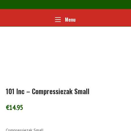
Ga
naar
de
Home
Menu
Menu
inhoud
101 Inc – Compressiezak Small
€
14.95
Compressiezak Small