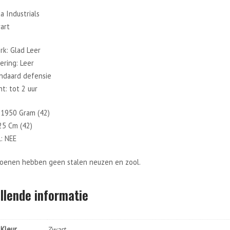
a Industrials
art
rk: Glad Leer
ering: Leer
andaard defensie
t: tot 2 uur
 1950 Gram (42)
25 Cm (42)
: NEE
oenen hebben geen stalen neuzen en zool.
llende informatie
Kleur
Zwart