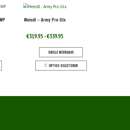
 WP
Meindl – Army Pro Gtx
Prijsklasse:
€
319.95
-
€
339.95
€319.95
SNELLE WEERGAVE
tot
Dit
Dit
€339.95
OPTIES SELECTEREN
product
product
heeft
heeft
meerdere
meerdere
variaties.
variaties.
Deze
Deze
optie
optie
kan
kan
gekozen
gekozen
worden
worden
op
op