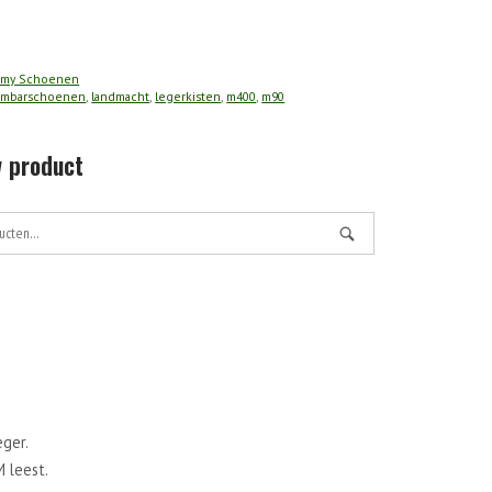
hoenen
rmy Schoenen
ombarschoenen
,
landmacht
,
legerkisten
,
m400
,
m90
 product
ger.
 leest.