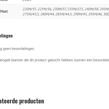
220M/35, 225M/36, 230M/37, 235M/37,5, 240M/38, 245M/
Maat
275M/43,5, 280M/44, 285M/44,5, 290M/45, 295M/46, 30
elingen
og geen beoordelingen.
gelogde klanten die dit product gekocht hebben, kunnen een beoordelin
ateerde producten