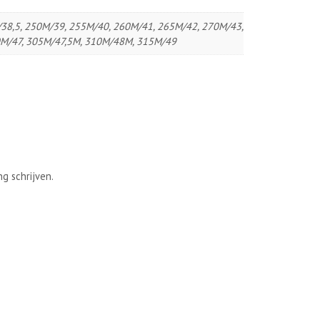
38,5, 250M/39, 255M/40, 260M/41, 265M/42, 270M/43,
0M/47, 305M/47,5M, 310M/48M, 315M/49
g schrijven.