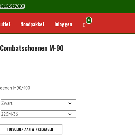
0515-577003
0
Winkelwagen
utlet
Noodpakket
Inloggen
bekijken
 Combatschoenen M-90
5
hoenen M90/400
TOEVOEGEN AAN WINKELWAGEN