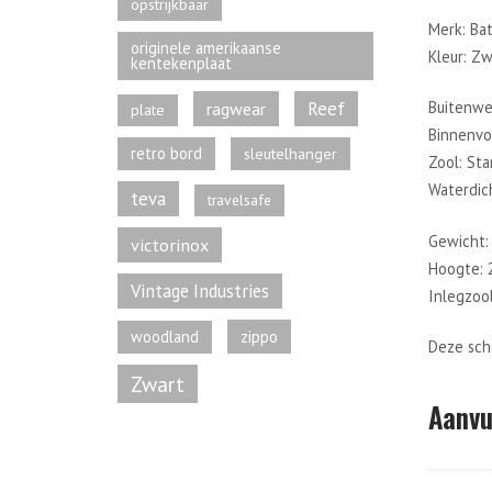
opstrijkbaar
Merk: Bat
originele amerikaanse
Kleur: Zw
kentekenplaat
Reef
Buitenwe
ragwear
plate
Binnenvo
retro bord
sleutelhanger
Zool: St
Waterdich
teva
travelsafe
Gewicht:
victorinox
Hoogte: 
Vintage Industries
Inlegzool
zippo
woodland
Deze sch
Zwart
Aanvu