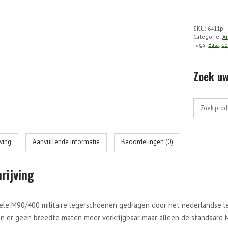
Combatsc
M-
SKU:
6411p
90
Categorie:
A
aantal
Tags:
Bata
,
c
Zoek uw
Zoek
naar:
jving
Aanvullende informatie
Beoordelingen (0)
rijving
nele M90/400 militaire legerschoenen gedragen door het nederlandse le
jn er geen breedte maten meer verkrijgbaar maar alleen de standaard M