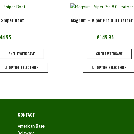
 Sniper Boot
Magnum – Viper Pro 8.0 Leather
44.95
€
149.95
SNELLE WEERGAVE
SNELLE WEERGAVE
Dit
OPTIES SELECTEREN
OPTIES SELECTEREN
product
heeft
meerdere
variaties.
Deze
optie
kan
CONTACT
gekozen
worden
American Base
op
Bolsward