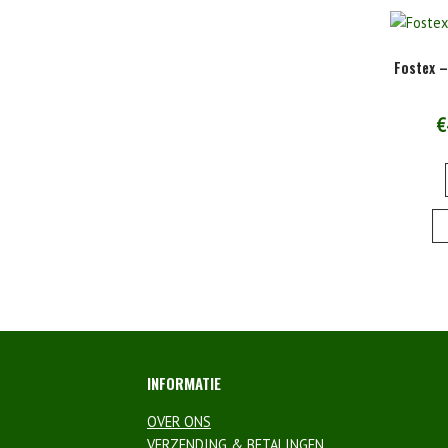
Fostex –
€
INFORMATIE
OVER ONS
VERZENDING & BETALINGEN