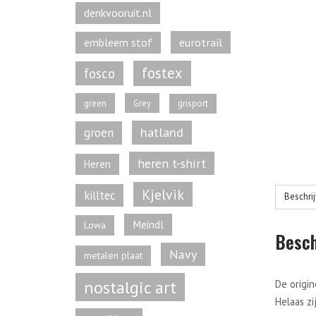
denkvooruit.nl
eurotrail
embleem stof
fostex
fosco
green
Grey
grisport
hatland
groen
heren t-shirt
Heren
Kjelvik
killtec
Beschri
Meindl
Lowa
Besch
Navy
metalen plaat
nostalgic art
De origi
Helaas zi