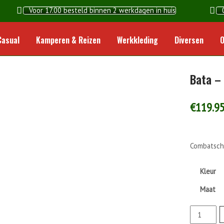
Voor 17.00 besteld binnen 2 werkdagen in huis
Home
Casual
Kamperen & Reizen
Werkkleding
Diversen
O
Bata –
€
119.9
Combatsc
Kleur
Maat
Bata
-