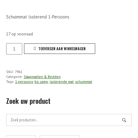
Schuimmat Isolerend 1-Persoons
17 op voorraad
Bo
TOEVOEGEN AAN WINKELWAGEN
Camp
-
Schuimmat
SKU:
7961
Isolerend
Categorie:
Slaapmatten & Bedden
1-
Tags:
1 persoons
,
bo camp
,
isolerende mat
,
schuimmat
Persoons
aantal
Zoek uw product
Zoek
naar: