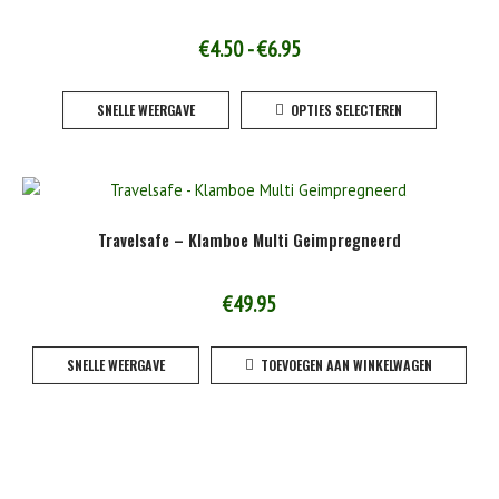
Prijsklasse:
€
4.50
-
€
6.95
€4.50
Dit
SNELLE WEERGAVE
OPTIES SELECTEREN
tot
product
heeft
€6.95
meerde
variaties
Deze
Travelsafe – Klamboe Multi Geimpregneerd
optie
kan
gekoze
€
49.95
worden
op
SNELLE WEERGAVE
TOEVOEGEN AAN WINKELWAGEN
de
product