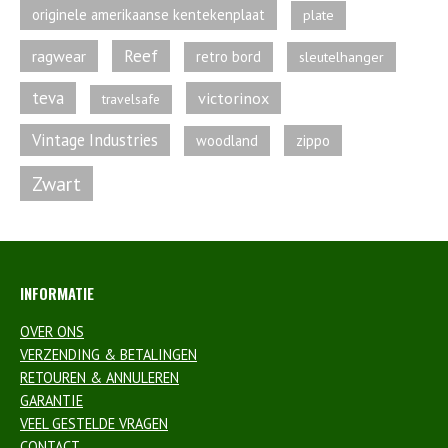
originele amerikaanse kentekenplaat
plate
Reef
ragwear
retro bord
sleutelhanger
teva
victorinox
travelsafe
Vintage Industries
zippo
woodland
Zwart
INFORMATIE
OVER ONS
VERZENDING & BETALINGEN
RETOUREN & ANNULEREN
GARANTIE
VEEL GESTELDE VRAGEN
CONTACT