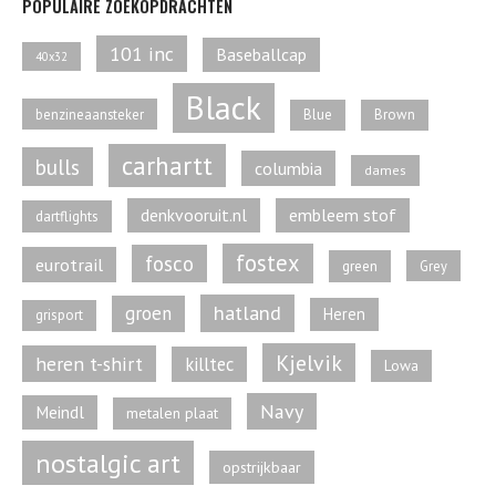
POPULAIRE ZOEKOPDRACHTEN
101 inc
Baseballcap
40x32
Black
benzineaansteker
Blue
Brown
carhartt
bulls
columbia
dames
denkvooruit.nl
embleem stof
dartflights
fostex
fosco
eurotrail
green
Grey
hatland
groen
Heren
grisport
Kjelvik
heren t-shirt
killtec
Lowa
Navy
Meindl
metalen plaat
nostalgic art
opstrijkbaar