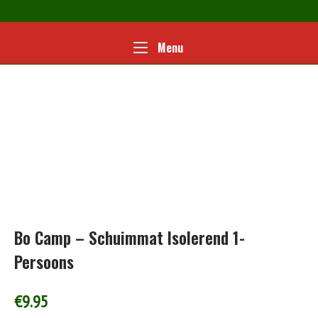
Ga
naar
de
Home
Menu
Menu
inhoud
Bo Camp – Schuimmat Isolerend 1-
Persoons
€
9.95