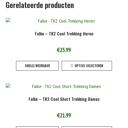
Gerelateerde producten
Falke – TK2 Cool Trekking Heren
€
25.99
Dit
SNELLE WEERGAVE
OPTIES SELECTEREN
product
heeft
meerde
variaties
Deze
Falke – TK2 Cool Short Trekking Dames
optie
kan
gekoze
€
21.99
worden
Dit
op