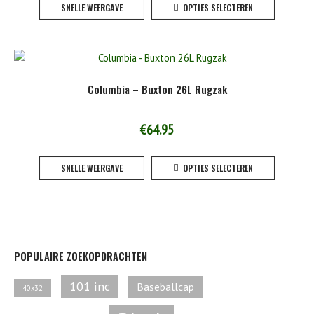
SNELLE WEERGAVE
OPTIES SELECTEREN
product
de
heeft
product
meerde
variaties
Deze
Columbia – Buxton 26L Rugzak
optie
kan
gekoze
€
64.95
worden
Dit
op
SNELLE WEERGAVE
OPTIES SELECTEREN
product
de
heeft
product
meerde
variaties
Deze
optie
POPULAIRE ZOEKOPDRACHTEN
kan
gekoze
101 inc
Baseballcap
40x32
worden