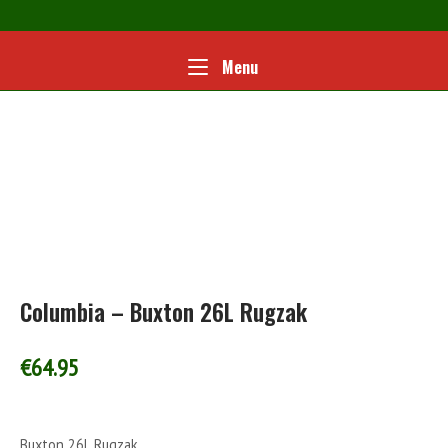
Ga
naar
de
Home
Menu
Menu
inhoud
Columbia – Buxton 26L Rugzak
€
64.95
Buxton 26L Rugzak