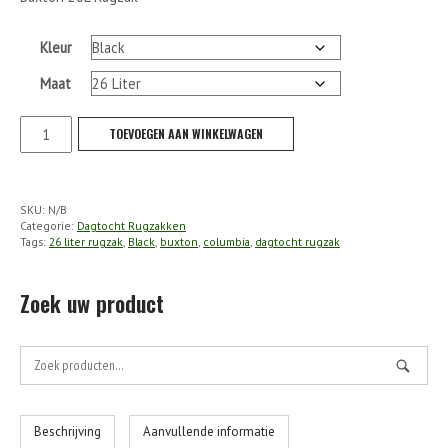
Kleur
Maat
Columbia
TOEVOEGEN AAN WINKELWAGEN
-
Buxton
26L
SKU:
N/B
Rugzak
Categorie:
Dagtocht Rugzakken
aantal
Tags:
26 liter rugzak
,
Black
,
buxton
,
columbia
,
dagtocht rugzak
Zoek uw product
Zoek
naar:
Beschrijving
Aanvullende informatie