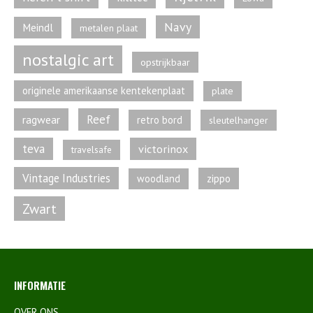
Navy
Meindl
metalen plaat
nostalgic art
opstrijkbaar
originele amerikaanse kentekenplaat
plate
Reef
ragwear
retro bord
sleutelhanger
teva
victorinox
travelsafe
Vintage Industries
zippo
woodland
Zwart
INFORMATIE
OVER ONS