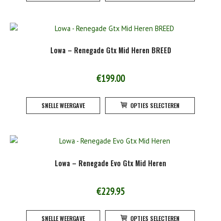
heeft
meerde
variatie
Deze
Lowa – Renegade Gtx Mid Heren BREED
optie
kan
gekoze
€
199.00
worden
Dit
op
SNELLE WEERGAVE
OPTIES SELECTEREN
product
de
heeft
product
meerde
variatie
Deze
Lowa – Renegade Evo Gtx Mid Heren
optie
kan
gekoze
€
229.95
worden
Dit
op
SNELLE WEERGAVE
OPTIES SELECTEREN
product