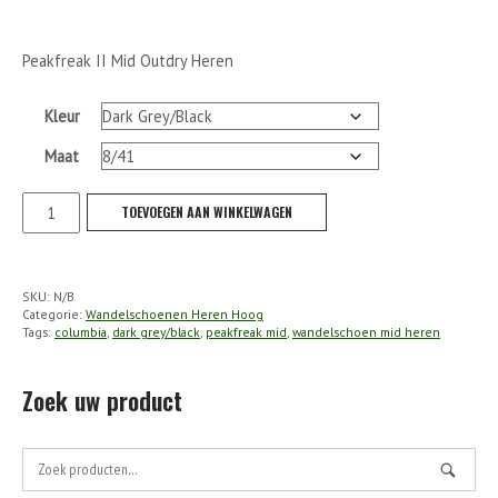
Peakfreak II Mid Outdry Heren
Kleur
Maat
Columbia
TOEVOEGEN AAN WINKELWAGEN
-
Peakfreak
II
SKU:
N/B
Mid
Categorie:
Wandelschoenen Heren Hoog
Outdry
Tags:
columbia
,
dark grey/black
,
peakfreak mid
,
wandelschoen mid heren
Heren
(Maat
Zoek uw product
41,42,43)
aantal
Zoek
naar: