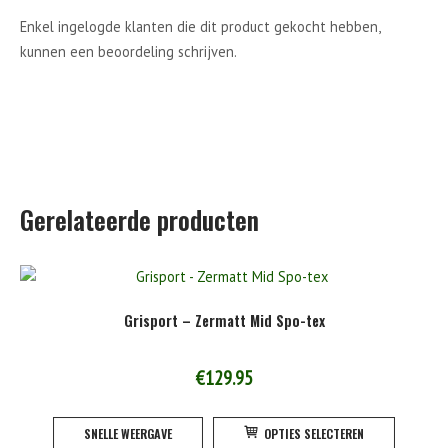
Enkel ingelogde klanten die dit product gekocht hebben,
kunnen een beoordeling schrijven.
Gerelateerde producten
Grisport – Zermatt Mid Spo-tex
€
129.95
Dit
SNELLE WEERGAVE
OPTIES SELECTEREN
product