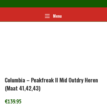
Ga
naar
de
Home
Menu
Menu
inhoud
Columbia – Peakfreak II Mid Outdry Heren
(Maat 41,42,43)
€
139.95