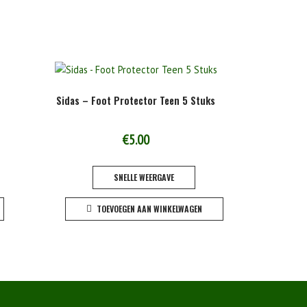
Sidas – Foot Protector Teen 5 Stuks
€
5.00
SNELLE WEERGAVE
Dit
TOEVOEGEN AAN WINKELWAGEN
product
heeft
meerdere
variaties.
Deze
optie
kan