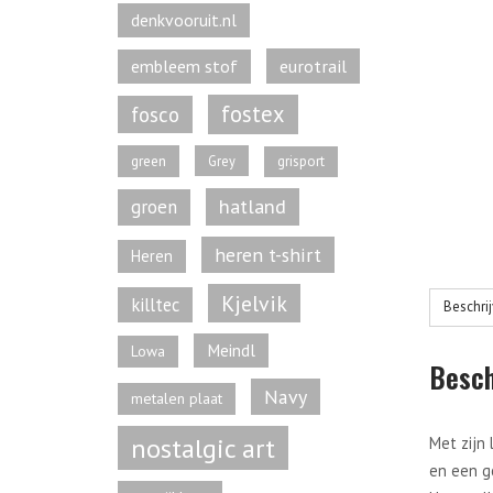
denkvooruit.nl
eurotrail
embleem stof
fostex
fosco
green
Grey
grisport
hatland
groen
heren t-shirt
Heren
Kjelvik
killtec
Beschri
Meindl
Lowa
Besch
Navy
metalen plaat
nostalgic art
Met zijn
en een go