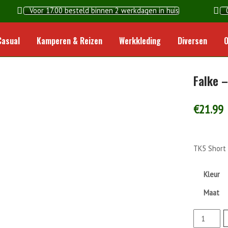
Voor 17.00 besteld binnen 2 werkdagen in huis
Home
Casual
Kamperen & Reizen
Werkkleding
Diversen
O
Falke –
€
21.99
TK5 Short 
Kleur
Maat
Falke
-