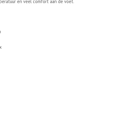
eratuur en veel comfort aan de voet.
n
x