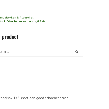
andelsokken & Accesoires
Black
,
falke
,
heren wandelsok
,
tk5 short
 product
wandelsok TK5 short een goed schoencontact