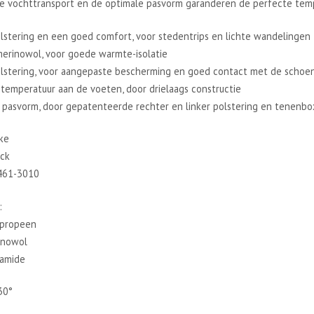
le vochttransport en de optimale pasvorm garanderen de perfecte temp
olstering en een goed comfort, voor stedentrips en lichte wandelingen
merinowol, voor goede warmte-isolatie
olstering, voor aangepaste bescherming en goed contact met de schoe
temperatuur aan de voeten, door drielaags constructie
 pasvorm, door gepatenteerde rechter en linker polstering en tenenbo
ke
ack
6461-3010
:
ypropeen
inowol
amide
30°