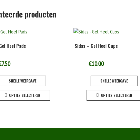
ateerde producten
Gel Heel Pads
Sidas – Gel Heel Cups
€
7.50
€
10.00
SNELLE WEERGAVE
SNELLE WEERGAVE
Dit
OPTIES SELECTEREN
OPTIES SELECTEREN
product
heeft
meerdere
variaties.
Deze
optie
kan