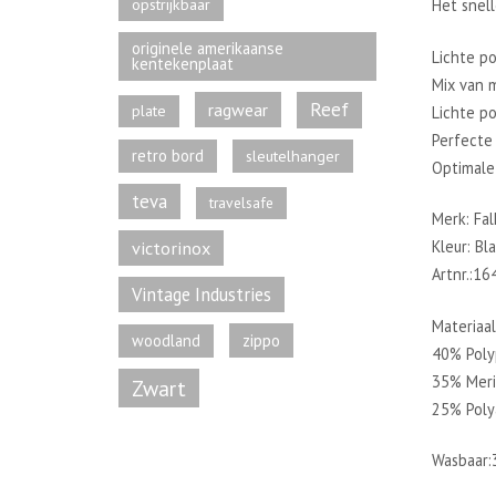
opstrijkbaar
Het snel
originele amerikaanse
Lichte p
kentekenplaat
Mix van 
Reef
ragwear
plate
Lichte p
Perfecte 
retro bord
sleutelhanger
Optimale
teva
travelsafe
Merk: Fal
victorinox
Kleur: Bl
Artnr.:1
Vintage Industries
Materiaal
zippo
woodland
40% Pol
35% Mer
Zwart
25% Poly
Wasbaar: