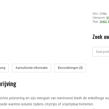
TK5
Short
SKU:
2398p
Ultralight
Categorie:
W
Heren
Tags:
16461
,
aantal
Zoek uw
Zoek
naar:
jving
Aanvullende informatie
Beoordelingen (0)
rijving
 lichte polstering en zijn mengsel van merinowol biedt de enkelhoge 
ede warmte-isolatie tijdens citytrips of vrijetijdsactiviteiten.