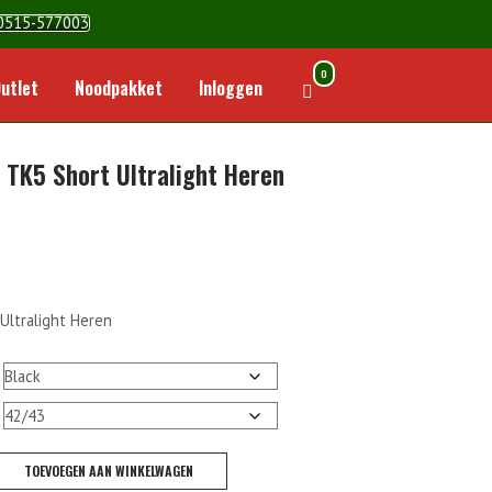
0515-577003
0
Winkelwagen
utlet
Noodpakket
Inloggen
bekijken
 TK5 Short Ultralight Heren
Ultralight Heren
TOEVOEGEN AAN WINKELWAGEN