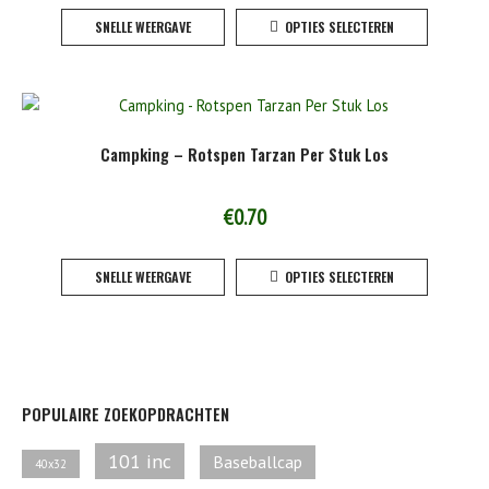
Dit
op
SNELLE WEERGAVE
OPTIES SELECTEREN
product
de
heeft
product
meerde
variaties
Deze
Campking – Rotspen Tarzan Per Stuk Los
optie
kan
gekoze
€
0.70
worden
Dit
op
SNELLE WEERGAVE
OPTIES SELECTEREN
product
de
heeft
product
meerde
variaties
Deze
optie
POPULAIRE ZOEKOPDRACHTEN
kan
gekoze
101 inc
Baseballcap
40x32
worden