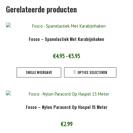
Gerelateerde producten
Fosco – Spanelastiek Met Karabijnhaken
Prijsklasse:
€
4.95
-
€
5.95
€4.95
Dit
SNELLE WEERGAVE
OPTIES SELECTEREN
tot
product
heeft
€5.95
meerde
variaties
Deze
Fosco – Nylon Paracord Op Haspel 15 Meter
optie
kan
gekoze
€
2.99
worden