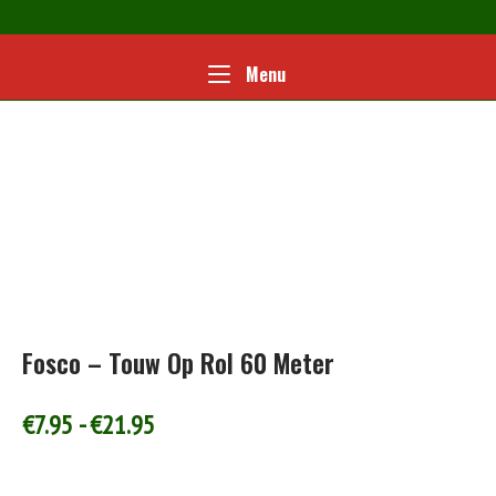
Ga
naar
de
Home
Menu
Menu
inhoud
Fosco – Touw Op Rol 60 Meter
Prijsklasse:
€
7.95
-
€
21.95
€7.95
tot