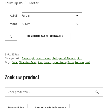
Touw Op Rol 60 Meter
€21.95
Kleur
Maat
Fosco
TOEVOEGEN AAN WINKELWAGEN
-
Touw
Op
SKU:
3336p
Rol
Categorieën:
Bevestigings Artikelen
,
Haringen & Bevestiging
60
Tags:
5mm
,
60 meter 3mm
,
7mm
,
fosco
,
nylon touw
,
Touw
,
touw op rol
Meter
aantal
Zoek uw product
Zoek
naar: