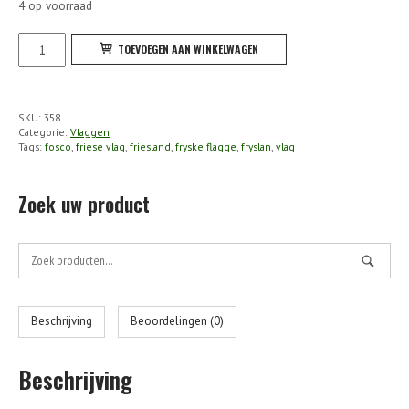
4 op voorraad
Fosco
TOEVOEGEN AAN WINKELWAGEN
-
Vlag
Fryslan
SKU:
358
aantal
Categorie:
Vlaggen
Tags:
fosco
,
friese vlag
,
friesland
,
fryske flagge
,
fryslan
,
vlag
Zoek uw product
Zoek
naar:
Beschrijving
Beoordelingen (0)
Beschrijving