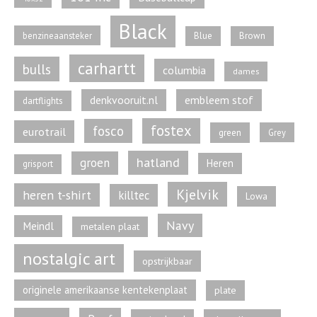
Black
benzineaansteker
Blue
Brown
carhartt
bulls
columbia
dames
denkvooruit.nl
embleem stof
dartflights
fostex
fosco
eurotrail
green
Grey
hatland
groen
Heren
grisport
Kjelvik
heren t-shirt
killtec
Lowa
Navy
Meindl
metalen plaat
nostalgic art
opstrijkbaar
originele amerikaanse kentekenplaat
plate