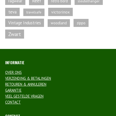
Reef
ragwear
retro bord
sleutelhanger
teva
victorinox
travelsafe
Vintage Industries
zippo
woodland
Zwart
INFORMATIE
OVER ONS
VERZENDING & BETALINGEN
RETOUREN & ANNULEREN
GARANTIE
VEEL GESTELDE VRAGEN
CONTACT