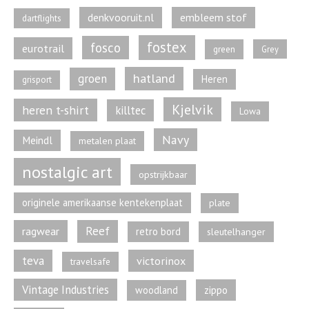
denkvooruit.nl
embleem stof
dartflights
fostex
fosco
eurotrail
green
Grey
hatland
groen
Heren
grisport
Kjelvik
heren t-shirt
killtec
Lowa
Navy
Meindl
metalen plaat
nostalgic art
opstrijkbaar
originele amerikaanse kentekenplaat
plate
Reef
ragwear
retro bord
sleutelhanger
teva
victorinox
travelsafe
Vintage Industries
zippo
woodland