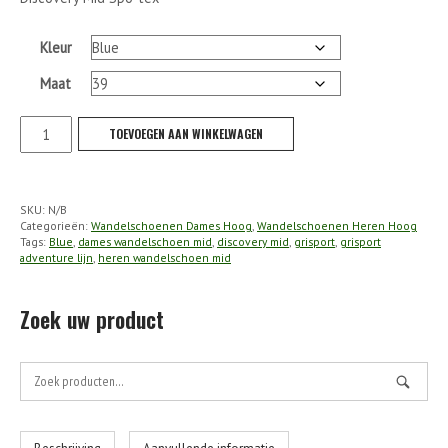
Kleur
Maat
Grisport
TOEVOEGEN AAN WINKELWAGEN
-
Discovery
Mid
SKU:
N/B
Spo-
Categorieën:
Wandelschoenen Dames Hoog
,
Wandelschoenen Heren Hoog
tex
Tags:
Blue
,
dames wandelschoen mid
,
discovery mid
,
grisport
,
grisport
adventure lijn
,
heren wandelschoen mid
aantal
Zoek uw product
Zoek
naar: