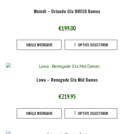
Meindl – Orlando Gtx BREED Dames
€
199.00
Dit
SNELLE WEERGAVE
OPTIES SELECTEREN
product
heeft
meerde
variaties
Deze
Lowa – Renegade Gtx Mid Dames
optie
kan
gekoze
€
219.95
worden
Dit
op
SNELLE WEERGAVE
OPTIES SELECTEREN
product
de
heeft
product
meerde