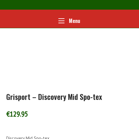
Ga
naar
de
Home
Menu
Menu
inhoud
Grisport – Discovery Mid Spo-tex
€
129.95
Discovery Mid Spo-tex