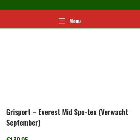
Ga
naar
de
Home
Menu
Menu
inhoud
Grisport – Everest Mid Spo-tex (Verwacht
September)
€
139.95