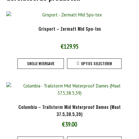
Grisport – Zermatt Mid Spo-tex
€
129.95
Dit
SNELLE WEERGAVE
OPTIES SELECTEREN
product
heeft
meerde
variaties
Deze
optie
Columbia – Trailstorm Mid Waterproof Dames (Maat
kan
37.5,38.5,39)
gekoze
worden
€
39.00
op
Dit
de