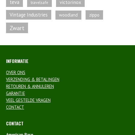
teva
victorinox
travelsafe
Vintage Industries
zippo
woodland
Zwart
INFORMATIE
OVER ONS
VERZENDING & BETALINGEN
RETOUREN & ANNULEREN
GARANTIE
VEEL GESTELDE VRAGEN
CONTACT
CONTACT
American Base