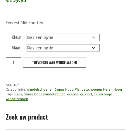
Everest Mid Spo-tex
Kleur
Maat
Grisport
TOEVOEGEN AAN WINKELWAGEN
-
Everest
Mid
SKU:
N/B
Spo-
Categorieën:
Wandelschoenen Dames Hoog
,
Wandelschoenen Heren Hoog
tex
Tags:
Black
,
dames hoge wandelschoen
,
everest
,
grisport
,
heren hoge
wandelschoen
(Verwacht
September)
aantal
Zoek uw product