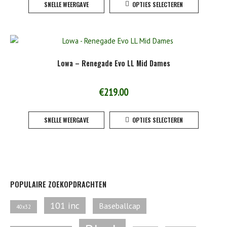
SNELLE WEERGAVE
OPTIES SELECTEREN
product
product
heeft
meerde
variaties
Deze
Lowa – Renegade Evo LL Mid Dames
optie
kan
gekoze
€
219.00
worden
Dit
op
SNELLE WEERGAVE
OPTIES SELECTEREN
product
de
heeft
product
meerde
variaties
Deze
optie
POPULAIRE ZOEKOPDRACHTEN
kan
gekoze
101 inc
Baseballcap
40x32
worden