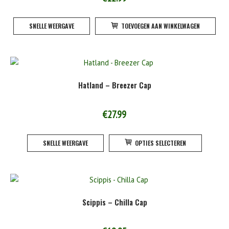
SNELLE WEERGAVE
TOEVOEGEN AAN WINKELWAGEN
Hatland – Breezer Cap
€
27.99
Dit
SNELLE WEERGAVE
OPTIES SELECTEREN
product
heeft
meerde
variatie
Deze
Scippis – Chilla Cap
optie
kan
gekoze