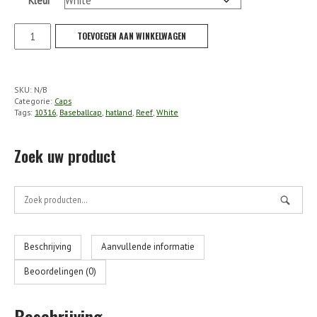
Kleur
Hatland
TOEVOEGEN AAN WINKELWAGEN
-
Reef
Cap
SKU:
N/B
aantal
Categorie:
Caps
Tags:
10316
,
Baseballcap
,
hatland
,
Reef
,
White
Zoek uw product
Zoek
naar:
Beschrijving
Aanvullende informatie
Beoordelingen (0)
Beschrijving