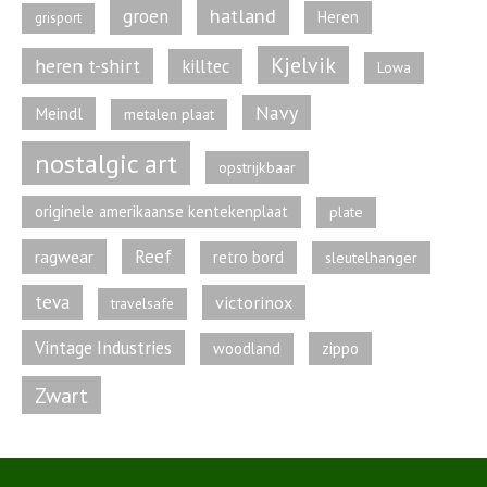
hatland
groen
Heren
grisport
Kjelvik
heren t-shirt
killtec
Lowa
Navy
Meindl
metalen plaat
nostalgic art
opstrijkbaar
originele amerikaanse kentekenplaat
plate
Reef
ragwear
retro bord
sleutelhanger
teva
victorinox
travelsafe
Vintage Industries
zippo
woodland
Zwart