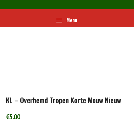
Ga
naar
de
Home
Menu
Menu
inhoud
KL – Overhemd Tropen Korte Mouw Nieuw
€
5.00