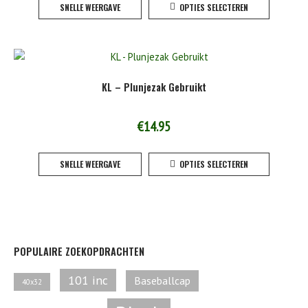
SNELLE WEERGAVE
OPTIES SELECTEREN
product
de
heeft
product
meerde
variaties
Deze
KL – Plunjezak Gebruikt
optie
kan
gekoze
€
14.95
worden
Dit
op
SNELLE WEERGAVE
OPTIES SELECTEREN
product
de
heeft
product
meerde
variaties
Deze
optie
POPULAIRE ZOEKOPDRACHTEN
kan
gekoze
101 inc
Baseballcap
40x32
worden