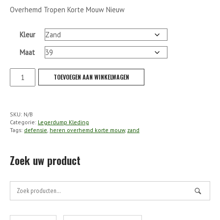
Overhemd Tropen Korte Mouw Nieuw
Kleur
Maat
KL
TOEVOEGEN AAN WINKELWAGEN
-
Overhemd
Tropen
SKU:
N/B
Korte
Categorie:
Legerdump Kleding
Mouw
Tags:
defensie
,
heren overhemd korte mouw
,
zand
Nieuw
aantal
Zoek uw product
Zoek
naar: