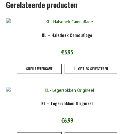
Gerelateerde producten
KL – Halsdoek Camouflage
€
3.95
Dit
SNELLE WEERGAVE
OPTIES SELECTEREN
product
heeft
meerde
variaties
Deze
KL – Legersokken Origineel
optie
kan
gekoze
€
6.99
worden
Dit
op