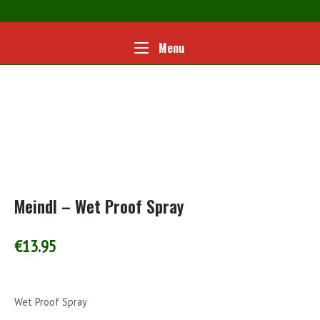
Ga
naar
de
Home
Menu
Menu
inhoud
Meindl – Wet Proof Spray
€
13.95
Wet Proof Spray