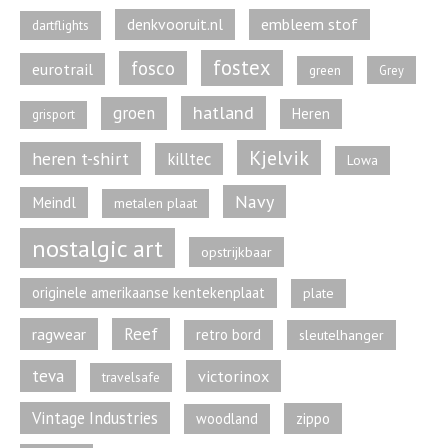
denkvooruit.nl
embleem stof
dartflights
fostex
fosco
eurotrail
green
Grey
hatland
groen
Heren
grisport
Kjelvik
heren t-shirt
killtec
Lowa
Navy
Meindl
metalen plaat
nostalgic art
opstrijkbaar
originele amerikaanse kentekenplaat
plate
Reef
ragwear
retro bord
sleutelhanger
teva
victorinox
travelsafe
Vintage Industries
zippo
woodland