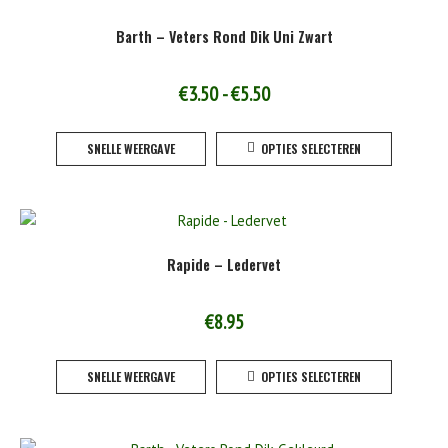
Barth – Veters Rond Dik Uni Zwart
Prijsklasse:
€
3.50
-
€
5.50
€3.50
Dit
SNELLE WEERGAVE
OPTIES SELECTEREN
tot
product
heeft
€5.50
meerde
variaties
Deze
Rapide – Ledervet
optie
kan
gekoze
€
8.95
worden
Dit
op
SNELLE WEERGAVE
OPTIES SELECTEREN
product
de
heeft
product
meerde