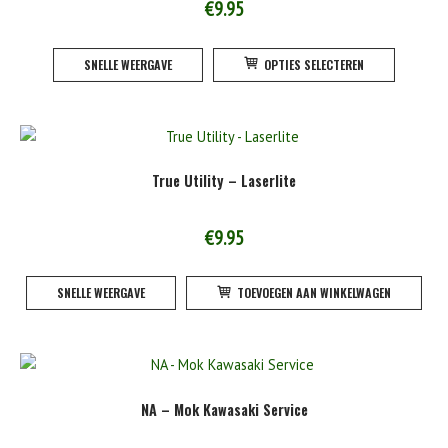
€
9.95
Dit
SNELLE WEERGAVE
OPTIES SELECTEREN
product
heeft
meerde
variatie
Deze
True Utility – Laserlite
optie
kan
gekoze
€
9.95
worden
op
SNELLE WEERGAVE
TOEVOEGEN AAN WINKELWAGEN
de
product
NA – Mok Kawasaki Service