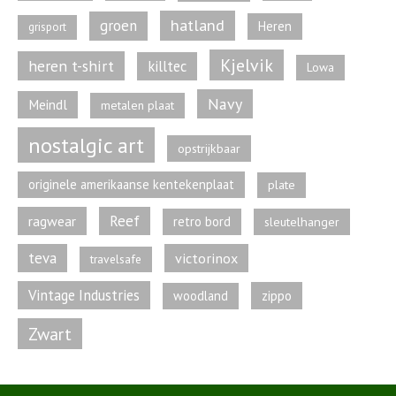
hatland
groen
Heren
grisport
Kjelvik
heren t-shirt
killtec
Lowa
Navy
Meindl
metalen plaat
nostalgic art
opstrijkbaar
originele amerikaanse kentekenplaat
plate
Reef
ragwear
retro bord
sleutelhanger
teva
victorinox
travelsafe
Vintage Industries
zippo
woodland
Zwart