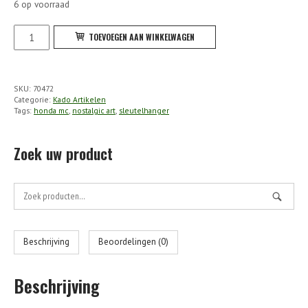
6 op voorraad
NA
TOEVOEGEN AAN WINKELWAGEN
-
Sleutelhanger
Rond
SKU:
70472
Honda
Categorie:
Kado Artikelen
MC
Tags:
honda mc
,
nostalgic art
,
sleutelhanger
Logo
aantal
Zoek uw product
Zoek
naar:
Beschrijving
Beoordelingen (0)
Beschrijving