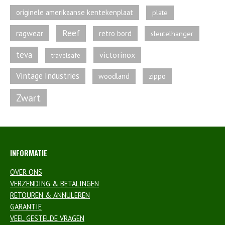
originele amerikaanse kentekenplaat
plate
Reef
ragwear
retro bord
sleutelhanger
teva
victorinox
travelsafe
Vintage Industries
zippo
woodland
Zwart
INFORMATIE
OVER ONS
VERZENDING & BETALINGEN
RETOUREN & ANNULEREN
GARANTIE
VEEL GESTELDE VRAGEN