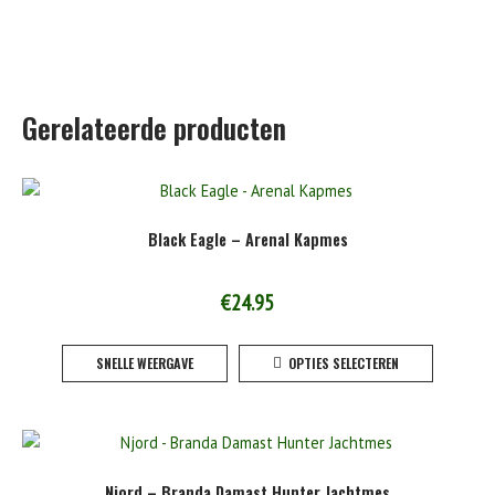
Gerelateerde producten
Black Eagle – Arenal Kapmes
€
24.95
Dit
SNELLE WEERGAVE
OPTIES SELECTEREN
product
heeft
meerde
variaties
Deze
Njord – Branda Damast Hunter Jachtmes