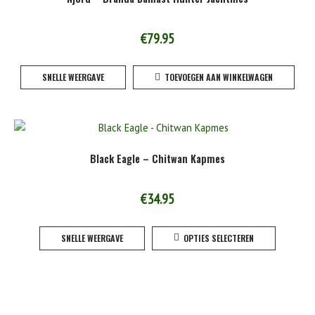
optie
kan
gekoze
€
79.95
worden
op
SNELLE WEERGAVE
TOEVOEGEN AAN WINKELWAGEN
de
product
Black Eagle – Chitwan Kapmes
€
34.95
Dit
SNELLE WEERGAVE
OPTIES SELECTEREN
product
heeft
meerde
variaties
Deze