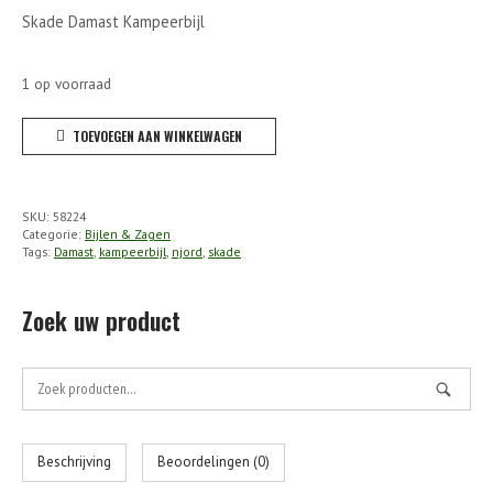
Skade Damast Kampeerbijl
1 op voorraad
Njord
TOEVOEGEN AAN WINKELWAGEN
-
Skade
Damast
SKU:
58224
Kampeerbijl
Categorie:
Bijlen & Zagen
Tags:
Damast
,
kampeerbijl
,
njord
,
skade
Small
aantal
Zoek uw product
Zoek
naar:
Beschrijving
Beoordelingen (0)