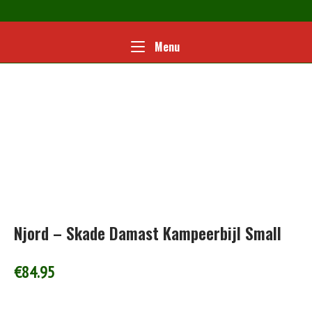
Ga
naar
de
Home
Menu
Menu
inhoud
Njord – Skade Damast Kampeerbijl Small
€
84.95