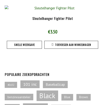
Sleutelhanger Fighter Pilot
€
3.50
SNELLE WEERGAVE
TOEVOEGEN AAN WINKELWAGEN
POPULAIRE ZOEKOPDRACHTEN
101 inc
Baseballcap
40x32
Black
benzineaansteker
Blue
Brown