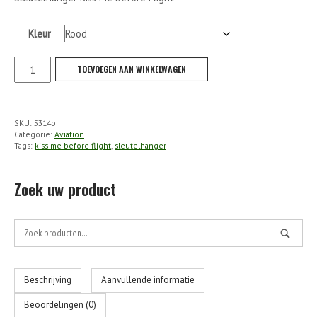
Kleur
Sleutelhanger
TOEVOEGEN AAN WINKELWAGEN
Kiss
Me
Before
SKU:
5314p
Flight
Categorie:
Aviation
aantal
Tags:
kiss me before flight
,
sleutelhanger
Zoek uw product
Zoek
naar:
Beschrijving
Aanvullende informatie
Beoordelingen (0)