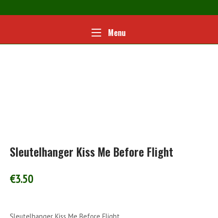
Ga
naar
de
Home
Menu
Menu
inhoud
Sleutelhanger Kiss Me Before Flight
€
3.50
Sleutelhanger Kiss Me Before Flight