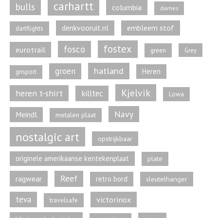
carhartt
bulls
columbia
dames
denkvooruit.nl
embleem stof
dartflights
fostex
fosco
eurotrail
green
Grey
hatland
groen
Heren
grisport
Kjelvik
heren t-shirt
killtec
Lowa
Navy
Meindl
metalen plaat
nostalgic art
opstrijkbaar
originele amerikaanse kentekenplaat
plate
Reef
ragwear
retro bord
sleutelhanger
teva
victorinox
travelsafe