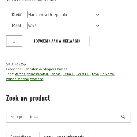
Kleur
Maat
Teva
TOEVOEGEN AAN WINKELWAGEN
-
Terra
Fi
SKU:
43925p
5
Categorie:
Sandalen & Slippers Dames
Universal
Tags:
dames
,
damessandaal
,
Sandaal
,
Terra Fi
,
Terra Fi 5
,
teva
,
universal
,
wandelsandaal
,
womens
Dames
aantal
Zoek uw product
Zoek
naar: