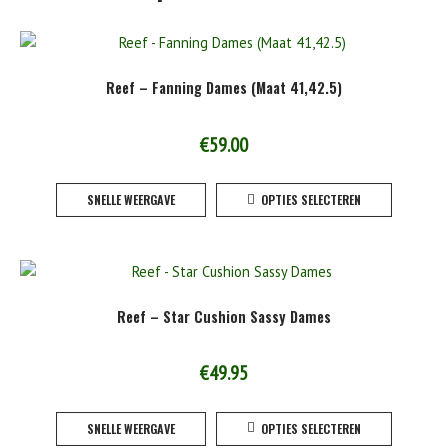
Reef – Fanning Dames (Maat 41,42.5)
€
59.00
Dit
SNELLE WEERGAVE
OPTIES SELECTEREN
product
heeft
meerde
variaties
Deze
Reef – Star Cushion Sassy Dames
optie
kan
gekoze
€
49.95
worden
Dit
op
SNELLE WEERGAVE
OPTIES SELECTEREN
product
de