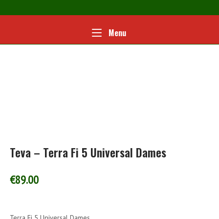
Ga
naar
de
Home
Menu
Menu
inhoud
Teva – Terra Fi 5 Universal Dames
€
89.00
Terra Fi 5 Universal Dames