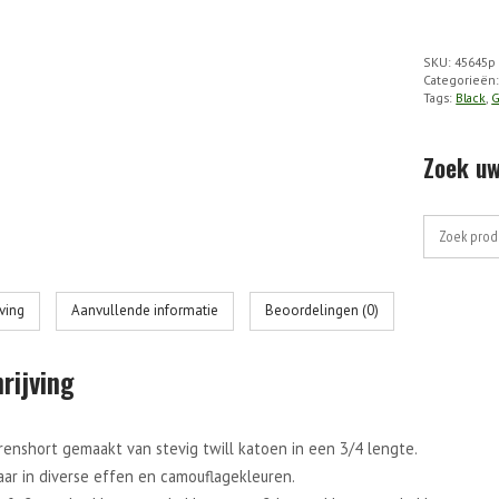
Gandor
Short
SKU:
45645p
aantal
Categorieën
Tags:
Black
,
G
Zoek uw
Zoek
naar:
jving
Aanvullende informatie
Beoordelingen (0)
rijving
enshort gemaakt van stevig twill katoen in een 3/4 lengte.
aar in diverse effen en camouflagekleuren.