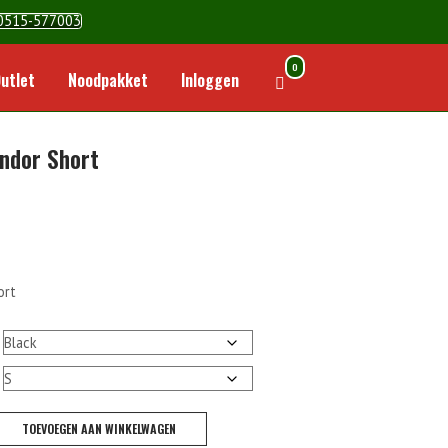
0515-577003
0
Winkelwagen
utlet
Noodpakket
Inloggen
bekijken
andor Short
ort
TOEVOEGEN AAN WINKELWAGEN