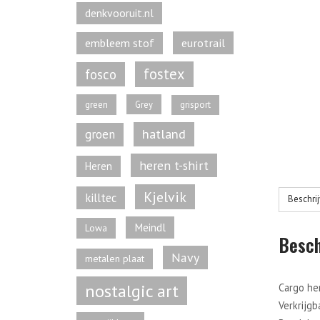
denkvooruit.nl
eurotrail
embleem stof
fostex
fosco
green
Grey
grisport
hatland
groen
heren t-shirt
Heren
Kjelvik
killtec
Beschri
Meindl
Lowa
Besch
Navy
metalen plaat
nostalgic art
Cargo her
Verkrijgb