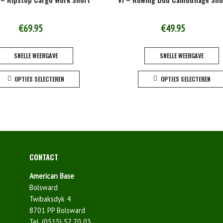
€
69.95
€
49.95
SNELLE WEERGAVE
SNELLE WEERGAVE
Dit
OPTIES SELECTEREN
OPTIES SELECTEREN
product
heeft
meerdere
variaties.
Deze
optie
kan
CONTACT
gekozen
worden
American Base
op
Bolsward
de
Twibaksdyk 4
productpagina
8701 PP Bolsward
Tel. (0515) 57 70 03