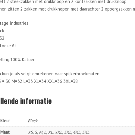
eft 2 steekzakken met drukknoop en 2 kontzakken met drukknoop.
nen zitten 2 zakken met drukknopen met daarachter 2 opbergzakken me
tage Industries
ack
232
Loose fit
lling:100% Katoen.
 kun je als volgt omrekenen naar spijkerbroekmaten.
S = 30 M=32 L=33 XL=34 XXL=36 3XL=38
llende informatie
Kleur
Black
Maat
XS, S, M, L, XL, XXL, 3XL, 4XL, 5XL