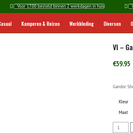
Voor 17.00 besteld binnen 2 werkdagen in huis
Home
Casual
Kamperen & Reizen
Werkkleding
Diversen
O
VI – G
€
59.95
Gandor Sh
Kleur
Maat
VI
-