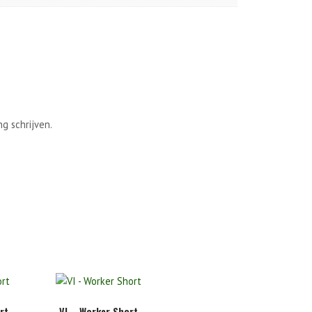
g schrijven.
rt
VI – Worker Short