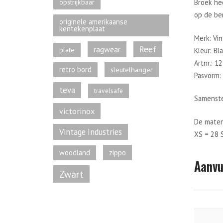
opstrijkbaar
Broek he
op de be
originele amerikaanse
kentekenplaat
Merk: Vin
Reef
ragwear
plate
Kleur: Bl
Artnr.: 1
retro bord
sleutelhanger
Pasvorm: 
teva
travelsafe
Samenste
victorinox
De maten
Vintage Industries
XS = 28 
zippo
woodland
Aanvu
Zwart