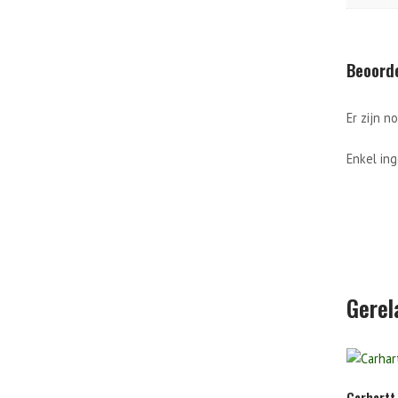
Beoord
Er zijn n
Enkel in
Gerel
Carhartt