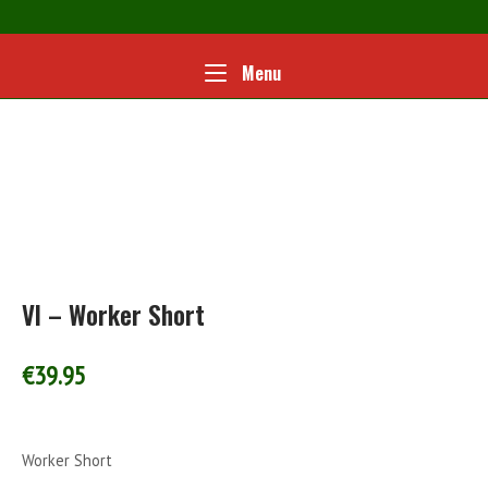
Ga
naar
de
Home
Menu
Menu
inhoud
VI – Worker Short
€
39.95
Worker Short