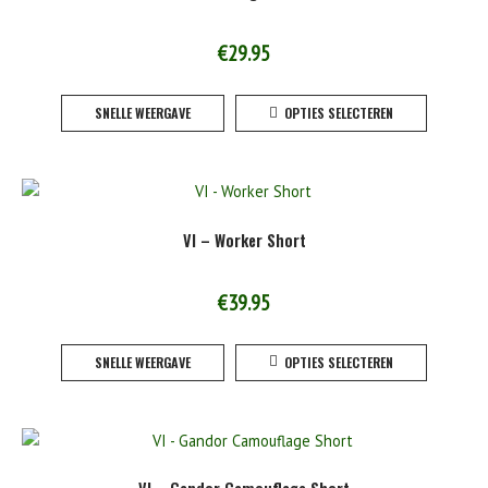
€
29.95
Dit
SNELLE WEERGAVE
OPTIES SELECTEREN
product
heeft
meerde
variaties
Deze
VI – Worker Short
optie
kan
gekoze
€
39.95
worden
Dit
op
SNELLE WEERGAVE
OPTIES SELECTEREN
product
de
heeft
product
meerde
variaties
Deze