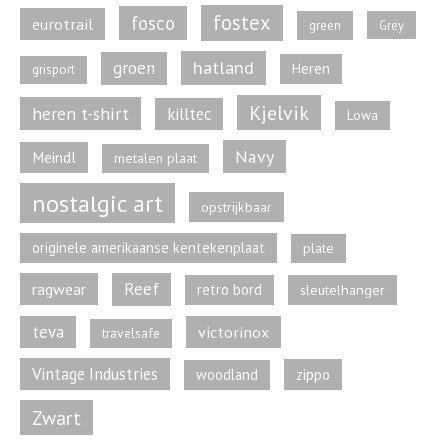
fostex
fosco
eurotrail
green
Grey
hatland
groen
Heren
grisport
Kjelvik
heren t-shirt
killtec
Lowa
Navy
Meindl
metalen plaat
nostalgic art
opstrijkbaar
originele amerikaanse kentekenplaat
plate
Reef
ragwear
retro bord
sleutelhanger
teva
victorinox
travelsafe
Vintage Industries
zippo
woodland
Zwart