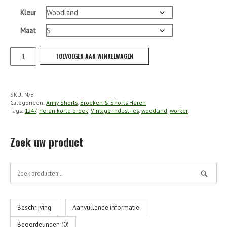
Kleur
Maat
VI
TOEVOEGEN AAN WINKELWAGEN
-
Worker
Short
SKU:
N/B
aantal
Categorieën:
Army Shorts
,
Broeken & Shorts Heren
Tags:
1247
,
heren korte broek
,
Vintage Industries
,
woodland
,
worker
Zoek uw product
Zoek
naar:
Beschrijving
Aanvullende informatie
Beoordelingen (0)