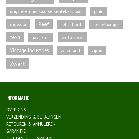
originele amerikaanse kentekenplaat
plate
Reef
ragwear
retro bord
sleutelhanger
teva
victorinox
travelsafe
Vintage Industries
zippo
woodland
Zwart
INFORMATIE
OVER ONS
VERZENDING & BETALINGEN
RETOUREN & ANNULEREN
GARANTIE
VEEL GESTELDE VRAGEN