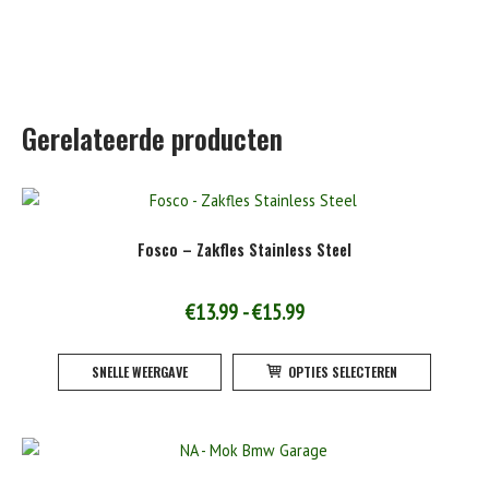
Gerelateerde producten
Fosco – Zakfles Stainless Steel
Prijsklasse:
€
13.99
-
€
15.99
€13.99
Dit
SNELLE WEERGAVE
OPTIES SELECTEREN
tot
product
heeft
€15.99
meerde
variatie
Deze