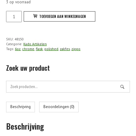
3 op voorraad
Zippo
TOEVOEGEN AAN WINKELWAGEN
-
Flask
Polished
SKU:
48150
6
Categorie:
Kado Artikelen
Oz
Tags:
6oz
,
chrome
,
flask
,
polished
,
zakfes
,
zippo
aantal
Zoek uw product
Zoek
naar:
Beschrijving
Beoordelingen (0)
Beschrijving