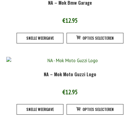
NA – Mok Bmw Garage
optie
kan
gekoze
€
12.95
worden
Dit
op
SNELLE WEERGAVE
OPTIES SELECTEREN
product
de
heeft
product
meerde
variatie
Deze
NA – Mok Moto Guzzi Logo
optie
kan
gekoze
€
12.95
worden
Dit
op
SNELLE WEERGAVE
OPTIES SELECTEREN
product
de
heeft
product
meerde
variatie
Deze