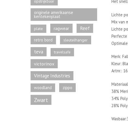
opstrijkbaar
Het snel
originele amerikaanse
Lichte p
kentekenplaat
Mix van 
Reef
ragwear
plate
Lichte p
Perfecte 
retro bord
sleutelhanger
Optimale
teva
travelsafe
Merk: Fal
victorinox
Kleur: Bl
Artnr.: 
Vintage Industries
Materiaal
zippo
woodland
38% Mer
34% Pol
Zwart
28% Poly
Wasbaar: