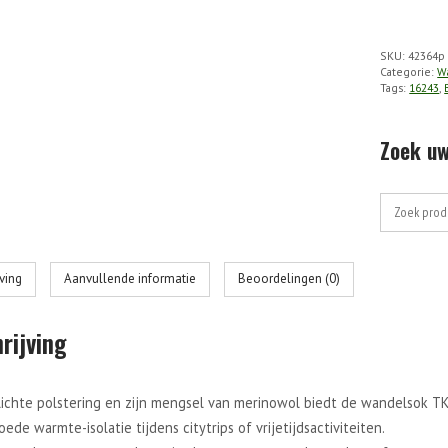
TK5
Ultralight
SKU:
42364p
Dames
Categorie:
W
aantal
Tags:
16243
,
Zoek uw
Zoek
naar:
jving
Aanvullende informatie
Beoordelingen (0)
rijving
 lichte polstering en zijn mengsel van merinowol biedt de wandelsok 
ede warmte-isolatie tijdens citytrips of vrijetijdsactiviteiten.