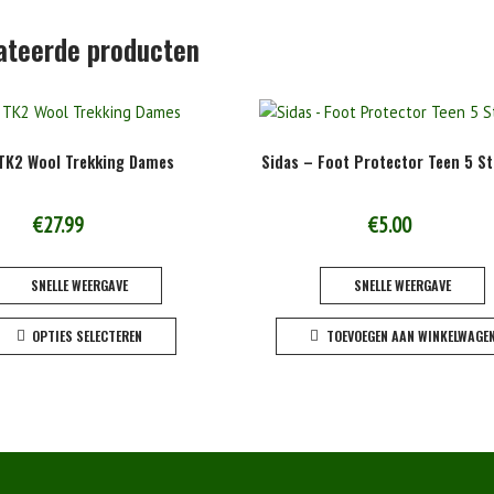
ateerde producten
 TK2 Wool Trekking Dames
Sidas – Foot Protector Teen 5 S
€
27.99
€
5.00
SNELLE WEERGAVE
SNELLE WEERGAVE
Dit
OPTIES SELECTEREN
TOEVOEGEN AAN WINKELWAGE
product
heeft
meerdere
variaties.
Deze
optie
kan