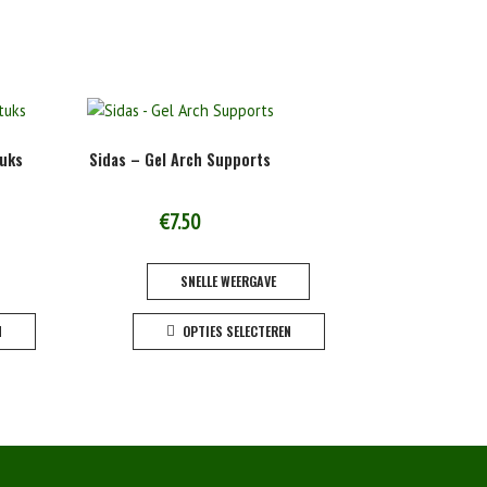
tuks
Sidas – Gel Arch Supports
€
7.50
SNELLE WEERGAVE
Dit
N
OPTIES SELECTEREN
product
heeft
meerdere
variaties.
Deze
optie
kan