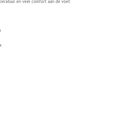
eratuur en veel comfort aan de voet.
n
x