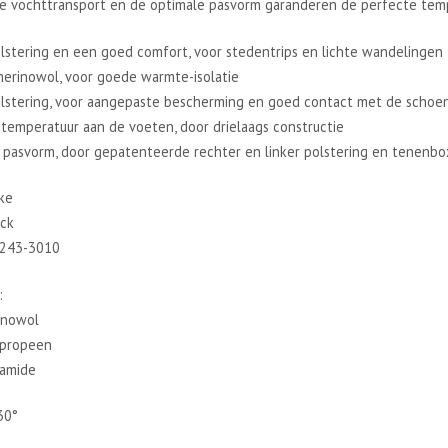
le vochttransport en de optimale pasvorm garanderen de perfecte temp
olstering en een goed comfort, voor stedentrips en lichte wandelingen
merinowol, voor goede warmte-isolatie
olstering, voor aangepaste bescherming en goed contact met de schoe
temperatuur aan de voeten, door drielaags constructie
 pasvorm, door gepatenteerde rechter en linker polstering en tenenbo
ke
ack
16243-3010
:
inowol
ypropeen
amide
30°