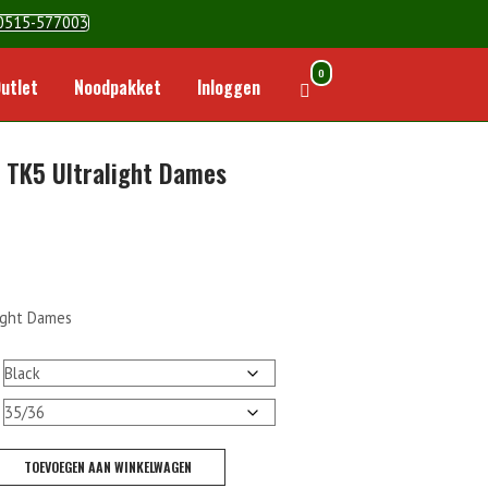
0515-577003
0
Winkelwagen
utlet
Noodpakket
Inloggen
bekijken
– TK5 Ultralight Dames
ight Dames
TOEVOEGEN AAN WINKELWAGEN