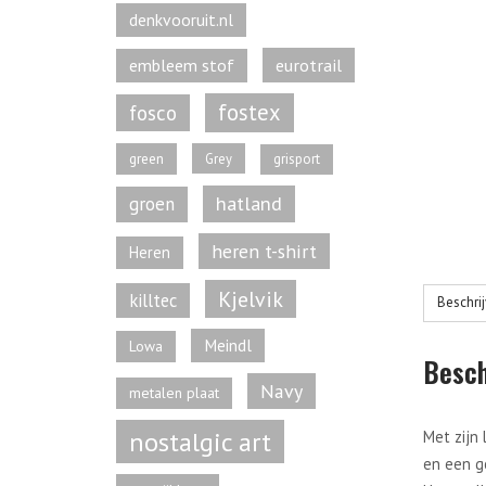
denkvooruit.nl
eurotrail
embleem stof
fostex
fosco
green
Grey
grisport
hatland
groen
heren t-shirt
Heren
Kjelvik
killtec
Beschri
Meindl
Lowa
Besch
Navy
metalen plaat
nostalgic art
Met zijn
en een go