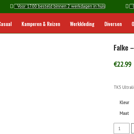
Voor 17.00 besteld binnen 2 werkdagen in huis
Home
Casual
Kamperen & Reizen
Werkkleding
Diversen
O
Falke 
€
22.99
TK5 Ultral
Kleur
Maat
Falke
-