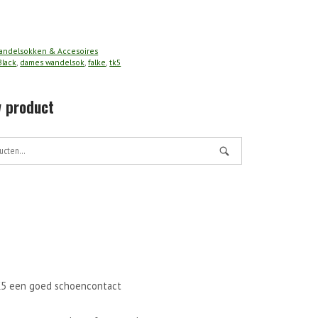
andelsokken & Accesoires
Black
,
dames wandelsok
,
falke
,
tk5
 product
TK5 een goed schoencontact