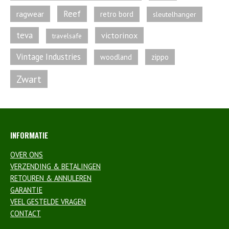
Reef
ragwear
retro bord
sleutelhanger
teva
victorinox
travelsafe
Vintage Industries
zippo
woodland
Zwart
INFORMATIE
OVER ONS
VERZENDING & BETALINGEN
RETOUREN & ANNULEREN
GARANTIE
VEEL GESTELDE VRAGEN
CONTACT