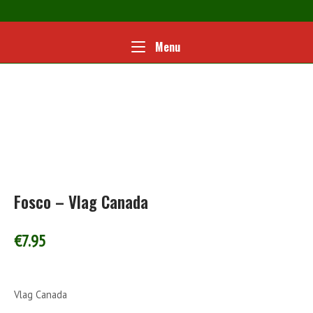
Ga
naar
de
Home
Menu
Menu
inhoud
Fosco – Vlag Canada
€
7.95
Vlag Canada