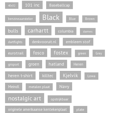
101 inc
Baseballcap
40x32
Black
benzineaansteker
Blue
Brown
carhartt
bulls
columbia
dames
denkvooruit.nl
embleem stof
dartflights
fostex
fosco
eurotrail
green
Grey
hatland
groen
Heren
grisport
Kjelvik
heren t-shirt
killtec
Lowa
Navy
Meindl
metalen plaat
nostalgic art
opstrijkbaar
originele amerikaanse kentekenplaat
plate