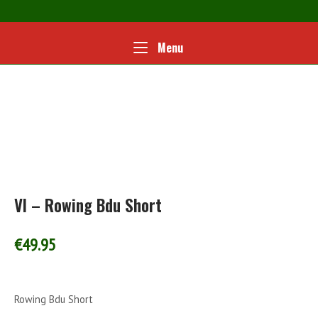
Ga
naar
de
Home
Menu
Menu
inhoud
VI – Rowing Bdu Short
€
49.95
Rowing Bdu Short