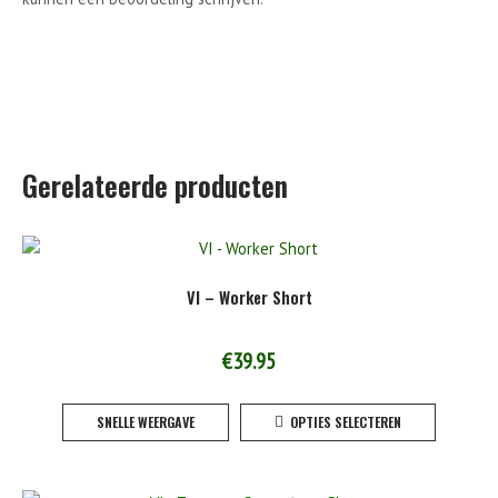
Gerelateerde producten
VI – Worker Short
€
39.95
Dit
SNELLE WEERGAVE
OPTIES SELECTEREN
product
heeft
meerde