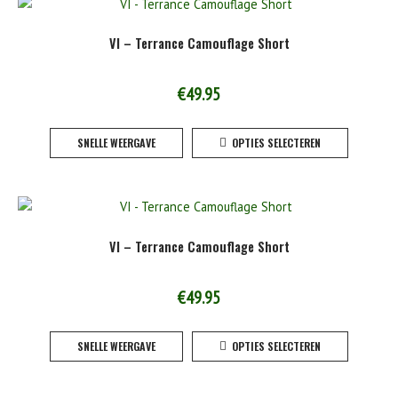
variaties
Deze
VI – Terrance Camouflage Short
optie
kan
gekoze
€
49.95
worden
Dit
op
SNELLE WEERGAVE
OPTIES SELECTEREN
product
de
heeft
product
meerde
variaties
Deze
VI – Terrance Camouflage Short
optie
kan
gekoze
€
49.95
worden
Dit
op
SNELLE WEERGAVE
OPTIES SELECTEREN
product
de
heeft
product
meerde