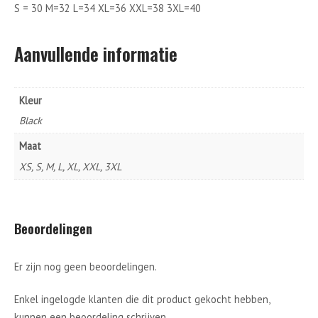
S = 30 M=32 L=34 XL=36 XXL=38 3XL=40
Aanvullende informatie
Kleur
Black
Maat
XS, S, M, L, XL, XXL, 3XL
Beoordelingen
Er zijn nog geen beoordelingen.
Enkel ingelogde klanten die dit product gekocht hebben,
kunnen een beoordeling schrijven.