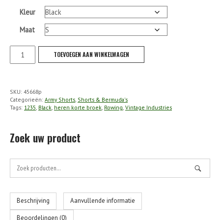
Kleur
Maat
VI
TOEVOEGEN AAN WINKELWAGEN
-
Rowing
Bdu
SKU:
45668p
Short
Categorieën:
Army Shorts
,
Shorts & Bermuda's
aantal
Tags:
1235
,
Black
,
heren korte broek
,
Rowing
,
Vintage Industries
Zoek uw product
Zoek
naar:
Beschrijving
Aanvullende informatie
Beoordelingen (0)