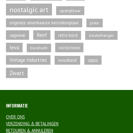
nostalgic art
opstrijkbaar
originele amerikaanse kentekenplaat
plate
Reef
ragwear
retro bord
sleutelhanger
teva
victorinox
travelsafe
Vintage Industries
zippo
woodland
Zwart
INFORMATIE
OVER ONS
VERZENDING & BETALINGEN
RETOUREN & ANNULEREN